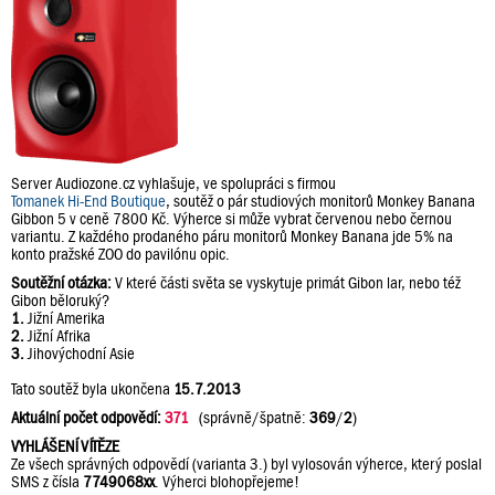
Server Audiozone.cz vyhlašuje, ve spolupráci s firmou
Tomanek Hi-End Boutique
, soutěž o pár studiových monitorů Monkey Banana
Gibbon 5 v ceně 7800 Kč. Výherce si může vybrat červenou nebo černou
variantu. Z každého prodaného páru monitorů Monkey Banana jde 5% na
konto pražské ZOO do pavilónu opic.
Soutěžní otázka:
V které části světa se vyskytuje primát Gibon lar, nebo též
Gibon běloruký?
1.
Jižní Amerika
2.
Jižní Afrika
3.
Jihovýchodní Asie
Tato soutěž byla ukončena
15.7.2013
Aktuální počet odpovědí:
371
(správně/špatně:
369
/
2
)
VYHLÁŠENÍ VÍTĚZE
Ze všech správných odpovědí (varianta 3.) byl vylosován výherce, který poslal
SMS z čísla
7749068xx
. Výherci blohopřejeme!