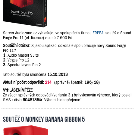
Server Audiozone.cz vyhlašuje, ve spolupráci s firmou
ERPEA
, soutěž o Sound
Forge Pro 11 (el. licence) v ceně 7.600 Kč.
Soutěžní otázka:
S jakou aplikací dokonale spolupracuje nový Sound Forge
Pro 11?
1.
Audio Master Suite
2.
Vegas Pro 12
3.
SpectraLayers Pro 2
Tato soutěž byla ukončena
15.10.2013
Aktuální počet odpovědí:
214
(správně/špatně:
196
/
18
)
VYHLÁŠENÍ VÍTĚZE
Ze všech správných odpovědí (varianta 3.) byl vylosován výherce, který poslal
SMS z čísla
6048135xx
. Výherci blohopřejeme!
Soutěž o Monkey Banana Gibbon 5