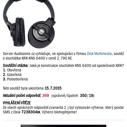
Server Audiozone.cz vyhlašuje, ve spolupráci s firmou
Disk Multimedia
, soutěž
o sluchátka KRK KNS 6400 v ceně 2.790 Kč.
Soutěžní otázka:
Jaká je konstrukce sluchátek KNS 6400 od společnosti KRK?
1.
Otevřená
2.
Uzavřená
3.
Polootevřená
Tato soutěž byla ukončena
15.7.2015
Aktuální počet odpovědí:
369
(správně/špatně:
350
/
19
)
VYHLÁŠENÍ VÍTĚZE
Ze všech správných odpovědí (varianta 2.) byl vylosován výherce, který poslal
SMS z čísla
7238304xx
. Výherci blohopřejeme!