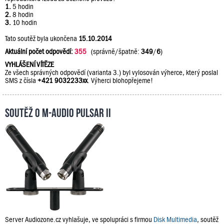
1.
5 hodin
2.
8 hodin
3.
10 hodin
Tato soutěž byla ukončena
15.10.2014
Aktuální počet odpovědí:
355
(správně/špatně:
349
/
6
)
VYHLÁŠENÍ VÍTĚZE
Ze všech správných odpovědí (varianta 3.) byl vylosován výherce, který poslal
SMS z čísla
+421 9032233xx
. Výherci blohopřejeme!
Soutěž o M-Audio PULSAR II
Server Audiozone.cz vyhlašuje, ve spolupráci s firmou
Disk Multimedia
, soutěž