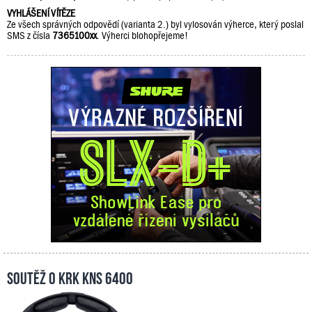
VYHLÁŠENÍ VÍTĚZE
Ze všech správných odpovědí (varianta 2.) byl vylosován výherce, který poslal
SMS z čísla
7365100xx
. Výherci blohopřejeme!
Soutěž o KRK KNS 6400