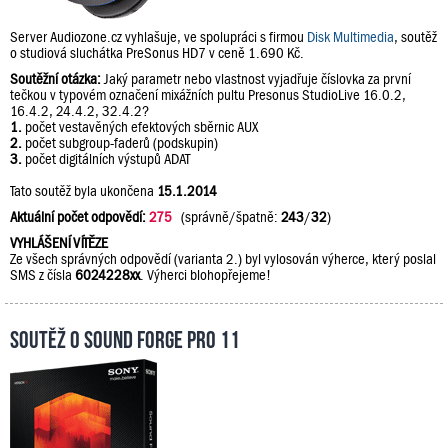
Server Audiozone.cz vyhlašuje, ve spolupráci s firmou
Disk Multimedia
, soutěž
o studiová sluchátka PreSonus HD7 v ceně 1.690 Kč.
Soutěžní otázka:
Jaký parametr nebo vlastnost vyjadřuje číslovka za první
tečkou v typovém označení mixážních pultu Presonus StudioLive 16.0.2,
16.4.2, 24.4.2, 32.4.2?
1.
počet vestavěných efektových sběrnic AUX
2.
počet subgroup-faderů (podskupin)
3.
počet digitálních výstupů ADAT
Tato soutěž byla ukončena
15.1.2014
Aktuální počet odpovědí:
275
(správně/špatně:
243
/
32
)
VYHLÁŠENÍ VÍTĚZE
Ze všech správných odpovědí (varianta 2.) byl vylosován výherce, který poslal
SMS z čísla
6024228xx
. Výherci blohopřejeme!
Soutěž o Sound Forge Pro 11