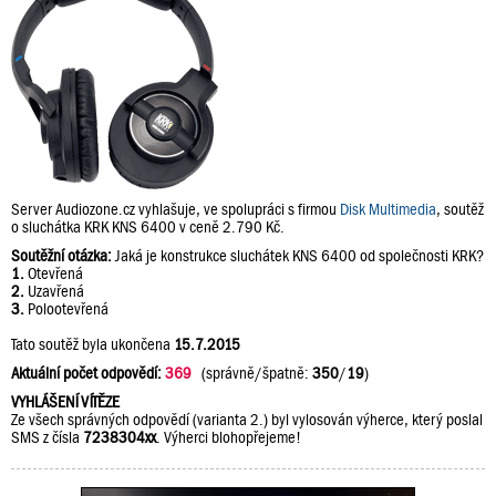
Server Audiozone.cz vyhlašuje, ve spolupráci s firmou
Disk Multimedia
, soutěž
o sluchátka KRK KNS 6400 v ceně 2.790 Kč.
Soutěžní otázka:
Jaká je konstrukce sluchátek KNS 6400 od společnosti KRK?
1.
Otevřená
2.
Uzavřená
3.
Polootevřená
Tato soutěž byla ukončena
15.7.2015
Aktuální počet odpovědí:
369
(správně/špatně:
350
/
19
)
VYHLÁŠENÍ VÍTĚZE
Ze všech správných odpovědí (varianta 2.) byl vylosován výherce, který poslal
SMS z čísla
7238304xx
. Výherci blohopřejeme!