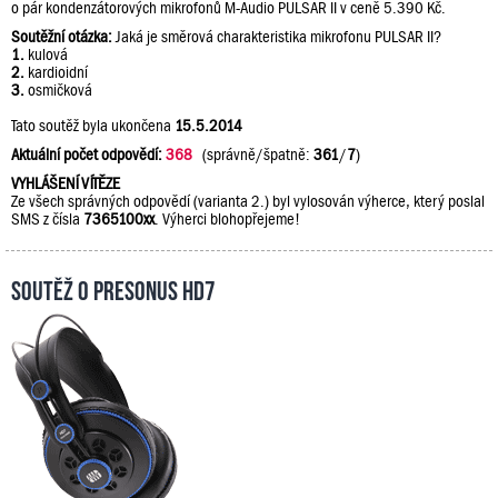
o pár kondenzátorových mikrofonů M-Audio PULSAR II v ceně 5.390 Kč.
Soutěžní otázka:
Jaká je směrová charakteristika mikrofonu PULSAR II?
1.
kulová
2.
kardioidní
3.
osmičková
Tato soutěž byla ukončena
15.5.2014
Aktuální počet odpovědí:
368
(správně/špatně:
361
/
7
)
VYHLÁŠENÍ VÍTĚZE
Ze všech správných odpovědí (varianta 2.) byl vylosován výherce, který poslal
SMS z čísla
7365100xx
. Výherci blohopřejeme!
Soutěž o PreSonus HD7