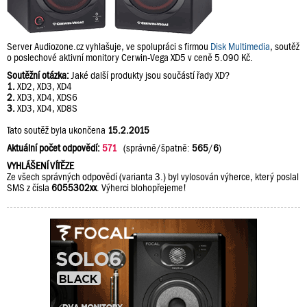
Server Audiozone.cz vyhlašuje, ve spolupráci s firmou
Disk Multimedia
, soutěž
o poslechové aktivní monitory Cerwin-Vega XD5 v ceně 5.090 Kč.
Soutěžní otázka:
Jaké další produkty jsou součástí řady XD?
1.
XD2, XD3, XD4
2.
XD3, XD4, XDS6
3.
XD3, XD4, XD8S
Tato soutěž byla ukončena
15.2.2015
Aktuální počet odpovědí:
571
(správně/špatně:
565
/
6
)
VYHLÁŠENÍ VÍTĚZE
Ze všech správných odpovědí (varianta 3.) byl vylosován výherce, který poslal
SMS z čísla
6055302xx
. Výherci blohopřejeme!