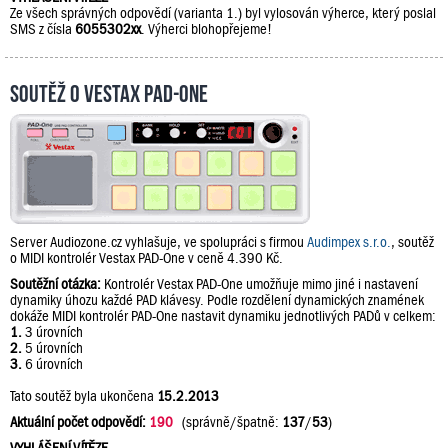
Ze všech správných odpovědí (varianta 1.) byl vylosován výherce, který poslal
SMS z čísla
6055302xx
. Výherci blohopřejeme!
Soutěž o Vestax PAD-One
Server Audiozone.cz vyhlašuje, ve spolupráci s firmou
Audimpex s.r.o.
, soutěž
o MIDI kontrolér Vestax PAD-One v ceně 4.390 Kč.
Soutěžní otázka:
Kontrolér Vestax PAD-One umožňuje mimo jiné i nastavení
dynamiky úhozu každé PAD klávesy. Podle rozdělení dynamických znamének
dokáže MIDI kontrolér PAD-One nastavit dynamiku jednotlivých PADů v celkem:
1.
3 úrovních
2.
5 úrovních
3.
6 úrovních
Tato soutěž byla ukončena
15.2.2013
Aktuální počet odpovědí:
190
(správně/špatně:
137
/
53
)
VYHLÁŠENÍ VÍTĚZE