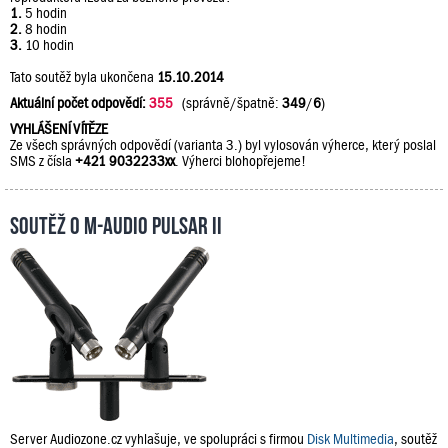
1.
5 hodin
2.
8 hodin
3.
10 hodin
Tato soutěž byla ukončena
15.10.2014
Aktuální počet odpovědí:
355
(správně/špatně:
349
/
6
)
VYHLÁŠENÍ VÍTĚZE
Ze všech správných odpovědí (varianta 3.) byl vylosován výherce, který poslal
SMS z čísla
+421 9032233xx
. Výherci blohopřejeme!
Soutěž o M-Audio PULSAR II
Server Audiozone.cz vyhlašuje, ve spolupráci s firmou
Disk Multimedia
, soutěž