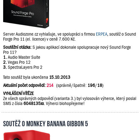
Server Audiozone.cz vyhlašuje, ve spolupráci s firmou
ERPEA
, soutěž o Sound
Forge Pro 11 (el. licence) v ceně 7.600 Kč.
Soutěžní otázka:
S jakou aplikací dokonale spolupracuje nový Sound Forge
Pro 11?
1.
Audio Master Suite
2.
Vegas Pro 12
3.
SpectraLayers Pro 2
Tato soutěž byla ukončena
15.10.2013
Aktuální počet odpovědí:
214
(správně/špatně:
196
/
18
)
VYHLÁŠENÍ VÍTĚZE
Ze všech správných odpovědí (varianta 3.) byl vylosován výherce, který poslal
SMS z čísla
6048135xx
. Výherci blohopřejeme!
Soutěž o Monkey Banana Gibbon 5