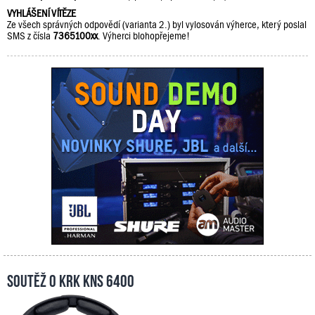
VYHLÁŠENÍ VÍTĚZE
Ze všech správných odpovědí (varianta 2.) byl vylosován výherce, který poslal
SMS z čísla
7365100xx
. Výherci blohopřejeme!
Soutěž o KRK KNS 6400