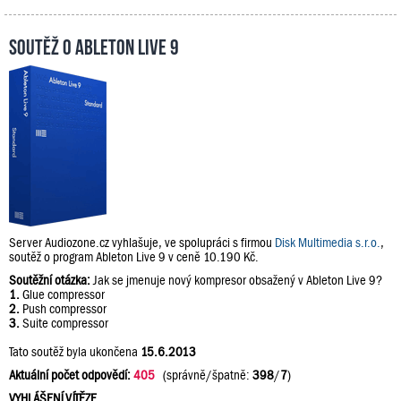
Soutěž o Ableton Live 9
Server Audiozone.cz vyhlašuje, ve spolupráci s firmou
Disk Multimedia s.r.o.
,
soutěž o program Ableton Live 9 v ceně 10.190 Kč.
Soutěžní otázka:
Jak se jmenuje nový kompresor obsažený v Ableton Live 9?
1.
Glue compressor
2.
Push compressor
3.
Suite compressor
Tato soutěž byla ukončena
15.6.2013
Aktuální počet odpovědí:
405
(správně/špatně:
398
/
7
)
VYHLÁŠENÍ VÍTĚZE