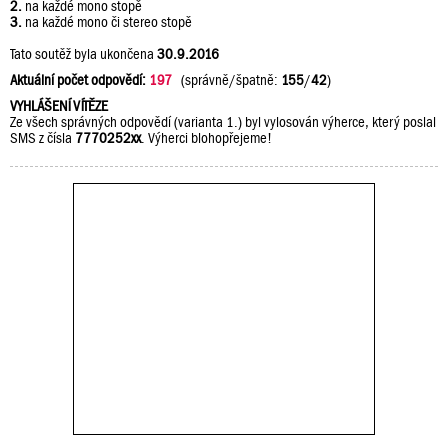
2.
na každé mono stopě
3.
na každé mono či stereo stopě
Tato soutěž byla ukončena
30.9.2016
Aktuální počet odpovědí:
197
(správně/špatně:
155
/
42
)
VYHLÁŠENÍ VÍTĚZE
Ze všech správných odpovědí (varianta 1.) byl vylosován výherce, který poslal
SMS z čísla
7770252xx
. Výherci blohopřejeme!