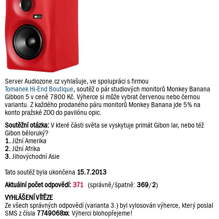
Server Audiozone.cz vyhlašuje, ve spolupráci s firmou
Tomanek Hi-End Boutique
, soutěž o pár studiových monitorů Monkey Banana
Gibbon 5 v ceně 7800 Kč. Výherce si může vybrat červenou nebo černou
variantu. Z každého prodaného páru monitorů Monkey Banana jde 5% na
konto pražské ZOO do pavilónu opic.
Soutěžní otázka:
V které části světa se vyskytuje primát Gibon lar, nebo též
Gibon běloruký?
1.
Jižní Amerika
2.
Jižní Afrika
3.
Jihovýchodní Asie
Tato soutěž byla ukončena
15.7.2013
Aktuální počet odpovědí:
371
(správně/špatně:
369
/
2
)
VYHLÁŠENÍ VÍTĚZE
Ze všech správných odpovědí (varianta 3.) byl vylosován výherce, který poslal
SMS z čísla
7749068xx
. Výherci blohopřejeme!