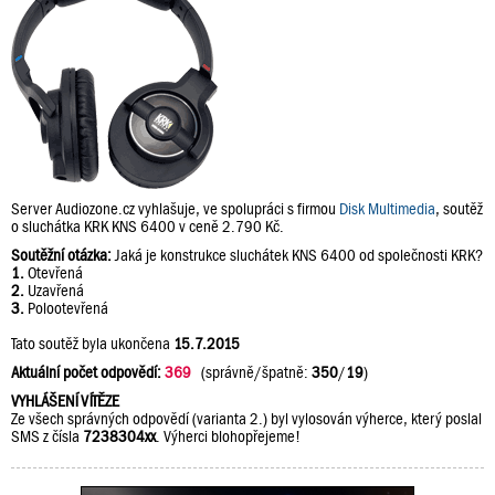
Server Audiozone.cz vyhlašuje, ve spolupráci s firmou
Disk Multimedia
, soutěž
o sluchátka KRK KNS 6400 v ceně 2.790 Kč.
Soutěžní otázka:
Jaká je konstrukce sluchátek KNS 6400 od společnosti KRK?
1.
Otevřená
2.
Uzavřená
3.
Polootevřená
Tato soutěž byla ukončena
15.7.2015
Aktuální počet odpovědí:
369
(správně/špatně:
350
/
19
)
VYHLÁŠENÍ VÍTĚZE
Ze všech správných odpovědí (varianta 2.) byl vylosován výherce, který poslal
SMS z čísla
7238304xx
. Výherci blohopřejeme!