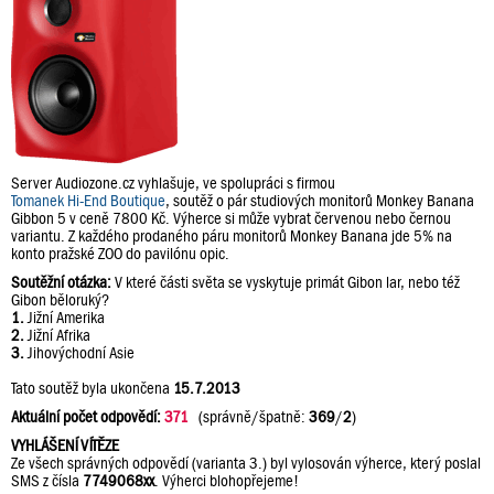
Server Audiozone.cz vyhlašuje, ve spolupráci s firmou
Tomanek Hi-End Boutique
, soutěž o pár studiových monitorů Monkey Banana
Gibbon 5 v ceně 7800 Kč. Výherce si může vybrat červenou nebo černou
variantu. Z každého prodaného páru monitorů Monkey Banana jde 5% na
konto pražské ZOO do pavilónu opic.
Soutěžní otázka:
V které části světa se vyskytuje primát Gibon lar, nebo též
Gibon běloruký?
1.
Jižní Amerika
2.
Jižní Afrika
3.
Jihovýchodní Asie
Tato soutěž byla ukončena
15.7.2013
Aktuální počet odpovědí:
371
(správně/špatně:
369
/
2
)
VYHLÁŠENÍ VÍTĚZE
Ze všech správných odpovědí (varianta 3.) byl vylosován výherce, který poslal
SMS z čísla
7749068xx
. Výherci blohopřejeme!