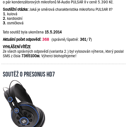
o pár kondenzátorových mikrofonů M-Audio PULSAR II v ceně 5.390 Kč.
Soutěžní otázka:
Jaká je směrová charakteristika mikrofonu PULSAR II?
1.
kulová
2.
kardioidní
3.
osmičková
Tato soutěž byla ukončena
15.5.2014
Aktuální počet odpovědí:
368
(správně/špatně:
361
/
7
)
VYHLÁŠENÍ VÍTĚZE
Ze všech správných odpovědí (varianta 2.) byl vylosován výherce, který poslal
SMS z čísla
7365100xx
. Výherci blohopřejeme!
Soutěž o PreSonus HD7