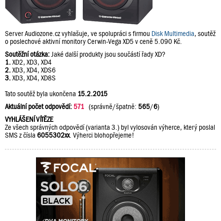
Server Audiozone.cz vyhlašuje, ve spolupráci s firmou
Disk Multimedia
, soutěž
o poslechové aktivní monitory Cerwin-Vega XD5 v ceně 5.090 Kč.
Soutěžní otázka:
Jaké další produkty jsou součástí řady XD?
1.
XD2, XD3, XD4
2.
XD3, XD4, XDS6
3.
XD3, XD4, XD8S
Tato soutěž byla ukončena
15.2.2015
Aktuální počet odpovědí:
571
(správně/špatně:
565
/
6
)
VYHLÁŠENÍ VÍTĚZE
Ze všech správných odpovědí (varianta 3.) byl vylosován výherce, který poslal
SMS z čísla
6055302xx
. Výherci blohopřejeme!