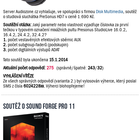
Server Audiozone.cz vyhlašuje, ve spolupráci s firmou
Disk Multimedia
, soutěž
o studiová sluchátka PreSonus HD7 v ceně 1.690 Kč.
Soutěžní otázka:
Jaký parametr nebo vlastnost vyjadřuje číslovka za první
tečkou v typovém označení mixážních pultu Presonus StudioLive 16.0.2,
16.4.2, 24.4.2, 32.4.2?
1.
počet vestavěných efektových sběrnic AUX
2.
počet subgroup-faderů (podskupin)
3.
počet digitálních výstupů ADAT
Tato soutěž byla ukončena
15.1.2014
Aktuální počet odpovědí:
275
(správně/špatně:
243
/
32
)
VYHLÁŠENÍ VÍTĚZE
Ze všech správných odpovědí (varianta 2.) byl vylosován výherce, který poslal
SMS z čísla
6024228xx
. Výherci blohopřejeme!
Soutěž o Sound Forge Pro 11