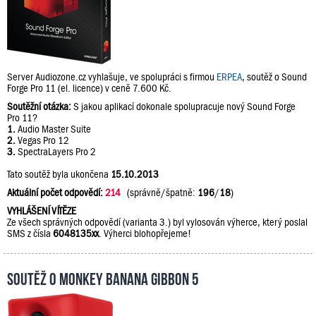
Server Audiozone.cz vyhlašuje, ve spolupráci s firmou
ERPEA
, soutěž o Sound
Forge Pro 11 (el. licence) v ceně 7.600 Kč.
Soutěžní otázka:
S jakou aplikací dokonale spolupracuje nový Sound Forge
Pro 11?
1.
Audio Master Suite
2.
Vegas Pro 12
3.
SpectraLayers Pro 2
Tato soutěž byla ukončena
15.10.2013
Aktuální počet odpovědí:
214
(správně/špatně:
196
/
18
)
VYHLÁŠENÍ VÍTĚZE
Ze všech správných odpovědí (varianta 3.) byl vylosován výherce, který poslal
SMS z čísla
6048135xx
. Výherci blohopřejeme!
Soutěž o Monkey Banana Gibbon 5