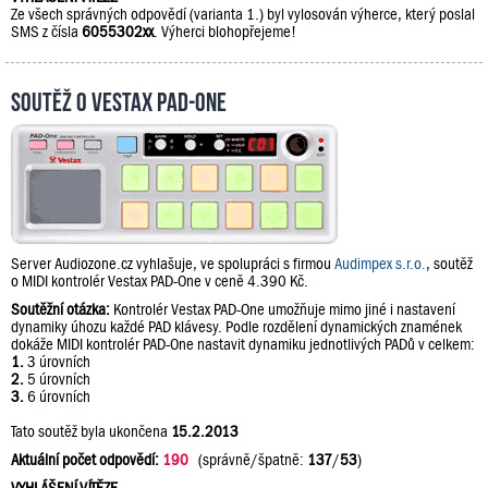
Ze všech správných odpovědí (varianta 1.) byl vylosován výherce, který poslal
SMS z čísla
6055302xx
. Výherci blohopřejeme!
Soutěž o Vestax PAD-One
Server Audiozone.cz vyhlašuje, ve spolupráci s firmou
Audimpex s.r.o.
, soutěž
o MIDI kontrolér Vestax PAD-One v ceně 4.390 Kč.
Soutěžní otázka:
Kontrolér Vestax PAD-One umožňuje mimo jiné i nastavení
dynamiky úhozu každé PAD klávesy. Podle rozdělení dynamických znamének
dokáže MIDI kontrolér PAD-One nastavit dynamiku jednotlivých PADů v celkem:
1.
3 úrovních
2.
5 úrovních
3.
6 úrovních
Tato soutěž byla ukončena
15.2.2013
Aktuální počet odpovědí:
190
(správně/špatně:
137
/
53
)
VYHLÁŠENÍ VÍTĚZE