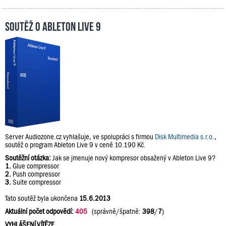
Soutěž o Ableton Live 9
Server Audiozone.cz vyhlašuje, ve spolupráci s firmou
Disk Multimedia s.r.o.
,
soutěž o program Ableton Live 9 v ceně 10.190 Kč.
Soutěžní otázka:
Jak se jmenuje nový kompresor obsažený v Ableton Live 9?
1.
Glue compressor
2.
Push compressor
3.
Suite compressor
Tato soutěž byla ukončena
15.6.2013
Aktuální počet odpovědí:
405
(správně/špatně:
398
/
7
)
VYHLÁŠENÍ VÍTĚZE