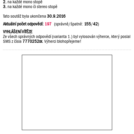
2.
na každé mono stopě
3.
na každé mono či stereo stopě
Tato soutěž byla ukončena
30.9.2016
Aktuální počet odpovědí:
197
(správně/špatně:
155
/
42
)
VYHLÁŠENÍ VÍTĚZE
Ze všech správných odpovědí (varianta 1.) byl vylosován výherce, který poslal
SMS z čísla
7770252xx
. Výherci blohopřejeme!