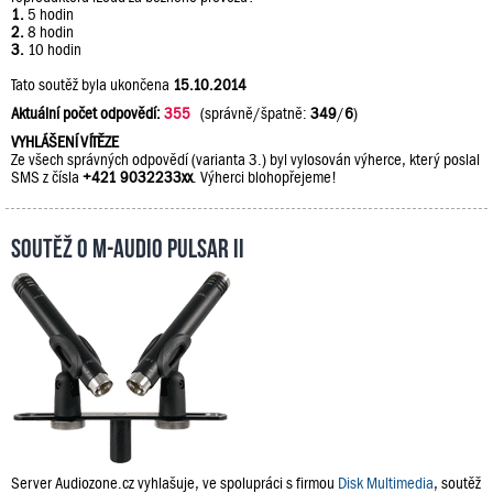
1.
5 hodin
2.
8 hodin
3.
10 hodin
Tato soutěž byla ukončena
15.10.2014
Aktuální počet odpovědí:
355
(správně/špatně:
349
/
6
)
VYHLÁŠENÍ VÍTĚZE
Ze všech správných odpovědí (varianta 3.) byl vylosován výherce, který poslal
SMS z čísla
+421 9032233xx
. Výherci blohopřejeme!
Soutěž o M-Audio PULSAR II
Server Audiozone.cz vyhlašuje, ve spolupráci s firmou
Disk Multimedia
, soutěž