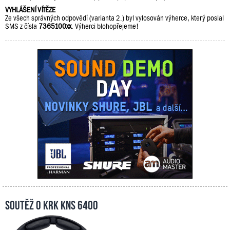
VYHLÁŠENÍ VÍTĚZE
Ze všech správných odpovědí (varianta 2.) byl vylosován výherce, který poslal
SMS z čísla
7365100xx
. Výherci blohopřejeme!
Soutěž o KRK KNS 6400