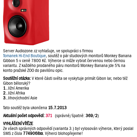
Server Audiozone.cz vyhlašuje, ve spolupráci s firmou
Tomanek Hi-End Boutique
, soutěž o pár studiových monitorů Monkey Banana
Gibbon 5 v ceně 7800 Kč. Výherce si může vybrat červenou nebo černou
variantu. Z každého prodaného páru monitorů Monkey Banana jde 5% na
konto pražské ZOO do pavilónu opic.
Soutěžní otázka:
V které části světa se vyskytuje primát Gibon lar, nebo též
Gibon běloruký?
1.
Jižní Amerika
2.
Jižní Afrika
3.
Jihovýchodní Asie
Tato soutěž byla ukončena
15.7.2013
Aktuální počet odpovědí:
371
(správně/špatně:
369
/
2
)
VYHLÁŠENÍ VÍTĚZE
Ze všech správných odpovědí (varianta 3.) byl vylosován výherce, který poslal
SMS z čísla
7749068xx
. Výherci blohopřejeme!