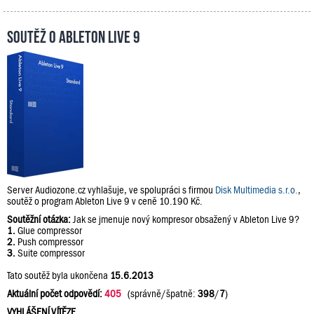
Soutěž o Ableton Live 9
Server Audiozone.cz vyhlašuje, ve spolupráci s firmou
Disk Multimedia s.r.o.
,
soutěž o program Ableton Live 9 v ceně 10.190 Kč.
Soutěžní otázka:
Jak se jmenuje nový kompresor obsažený v Ableton Live 9?
1.
Glue compressor
2.
Push compressor
3.
Suite compressor
Tato soutěž byla ukončena
15.6.2013
Aktuální počet odpovědí:
405
(správně/špatně:
398
/
7
)
VYHLÁŠENÍ VÍTĚZE