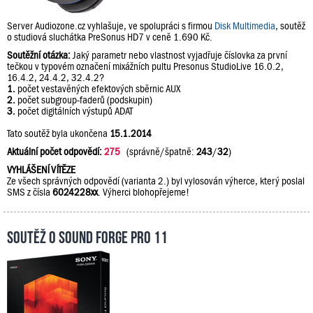
Server Audiozone.cz vyhlašuje, ve spolupráci s firmou
Disk Multimedia
, soutěž
o studiová sluchátka PreSonus HD7 v ceně 1.690 Kč.
Soutěžní otázka:
Jaký parametr nebo vlastnost vyjadřuje číslovka za první
tečkou v typovém označení mixážních pultu Presonus StudioLive 16.0.2,
16.4.2, 24.4.2, 32.4.2?
1.
počet vestavěných efektových sběrnic AUX
2.
počet subgroup-faderů (podskupin)
3.
počet digitálních výstupů ADAT
Tato soutěž byla ukončena
15.1.2014
Aktuální počet odpovědí:
275
(správně/špatně:
243
/
32
)
VYHLÁŠENÍ VÍTĚZE
Ze všech správných odpovědí (varianta 2.) byl vylosován výherce, který poslal
SMS z čísla
6024228xx
. Výherci blohopřejeme!
Soutěž o Sound Forge Pro 11