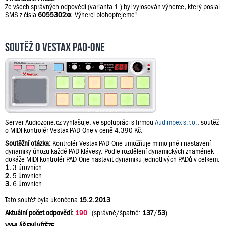
Ze všech správných odpovědí (varianta 1.) byl vylosován výherce, který poslal
SMS z čísla
6055302xx
. Výherci blohopřejeme!
Soutěž o Vestax PAD-One
Server Audiozone.cz vyhlašuje, ve spolupráci s firmou
Audimpex s.r.o.
, soutěž
o MIDI kontrolér Vestax PAD-One v ceně 4.390 Kč.
Soutěžní otázka:
Kontrolér Vestax PAD-One umožňuje mimo jiné i nastavení
dynamiky úhozu každé PAD klávesy. Podle rozdělení dynamických znamének
dokáže MIDI kontrolér PAD-One nastavit dynamiku jednotlivých PADů v celkem:
1.
3 úrovních
2.
5 úrovních
3.
6 úrovních
Tato soutěž byla ukončena
15.2.2013
Aktuální počet odpovědí:
190
(správně/špatně:
137
/
53
)
VYHLÁŠENÍ VÍTĚZE