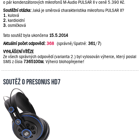
o pár kondenzátorových mikrofonů M-Audio PULSAR II v ceně 5.390 Kč.
Soutěžní otázka:
Jaká je směrová charakteristika mikrofonu PULSAR II?
1.
kulová
2.
kardioidní
3.
osmičková
Tato soutěž byla ukončena
15.5.2014
Aktuální počet odpovědí:
368
(správně/špatně:
361
/
7
)
VYHLÁŠENÍ VÍTĚZE
Ze všech správných odpovědí (varianta 2.) byl vylosován výherce, který poslal
SMS z čísla
7365100xx
. Výherci blohopřejeme!
Soutěž o PreSonus HD7