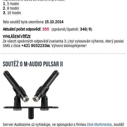
1.
5 hodin
2.
8 hodin
3.
10 hodin
Tato soutěž byla ukončena
15.10.2014
Aktuální počet odpovědí:
355
(správně/špatně:
349
/
6
)
VYHLÁŠENÍ VÍTĚZE
Ze všech správných odpovědí (varianta 3.) byl vylosován výherce, který poslal
SMS z čísla
+421 9032233xx
. Výherci blohopřejeme!
Soutěž o M-Audio PULSAR II
Server Audiozone.cz vyhlašuje, ve spolupráci s firmou
Disk Multimedia
, soutěž