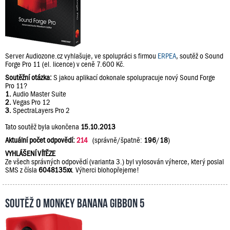
Server Audiozone.cz vyhlašuje, ve spolupráci s firmou
ERPEA
, soutěž o Sound
Forge Pro 11 (el. licence) v ceně 7.600 Kč.
Soutěžní otázka:
S jakou aplikací dokonale spolupracuje nový Sound Forge
Pro 11?
1.
Audio Master Suite
2.
Vegas Pro 12
3.
SpectraLayers Pro 2
Tato soutěž byla ukončena
15.10.2013
Aktuální počet odpovědí:
214
(správně/špatně:
196
/
18
)
VYHLÁŠENÍ VÍTĚZE
Ze všech správných odpovědí (varianta 3.) byl vylosován výherce, který poslal
SMS z čísla
6048135xx
. Výherci blohopřejeme!
Soutěž o Monkey Banana Gibbon 5