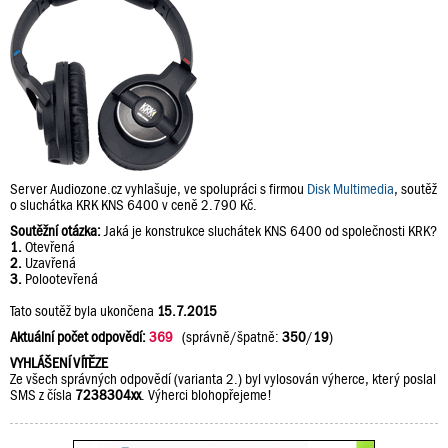
Server Audiozone.cz vyhlašuje, ve spolupráci s firmou
Disk Multimedia
, soutěž
o sluchátka KRK KNS 6400 v ceně 2.790 Kč.
Soutěžní otázka:
Jaká je konstrukce sluchátek KNS 6400 od společnosti KRK?
1.
Otevřená
2.
Uzavřená
3.
Polootevřená
Tato soutěž byla ukončena
15.7.2015
Aktuální počet odpovědí:
369
(správně/špatně:
350
/
19
)
VYHLÁŠENÍ VÍTĚZE
Ze všech správných odpovědí (varianta 2.) byl vylosován výherce, který poslal
SMS z čísla
7238304xx
. Výherci blohopřejeme!