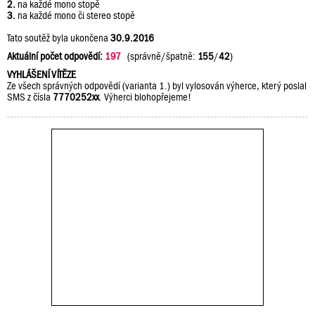
2.
na každé mono stopě
3.
na každé mono či stereo stopě
Tato soutěž byla ukončena
30.9.2016
Aktuální počet odpovědí:
197
(správně/špatně:
155
/
42
)
VYHLÁŠENÍ VÍTĚZE
Ze všech správných odpovědí (varianta 1.) byl vylosován výherce, který poslal
SMS z čísla
7770252xx
. Výherci blohopřejeme!