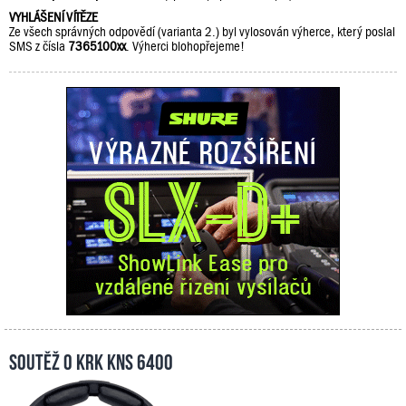
VYHLÁŠENÍ VÍTĚZE
Ze všech správných odpovědí (varianta 2.) byl vylosován výherce, který poslal
SMS z čísla
7365100xx
. Výherci blohopřejeme!
Soutěž o KRK KNS 6400