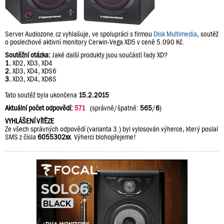
Server Audiozone.cz vyhlašuje, ve spolupráci s firmou
Disk Multimedia
, soutěž
o poslechové aktivní monitory Cerwin-Vega XD5 v ceně 5.090 Kč.
Soutěžní otázka:
Jaké další produkty jsou součástí řady XD?
1.
XD2, XD3, XD4
2.
XD3, XD4, XDS6
3.
XD3, XD4, XD8S
Tato soutěž byla ukončena
15.2.2015
Aktuální počet odpovědí:
571
(správně/špatně:
565
/
6
)
VYHLÁŠENÍ VÍTĚZE
Ze všech správných odpovědí (varianta 3.) byl vylosován výherce, který poslal
SMS z čísla
6055302xx
. Výherci blohopřejeme!