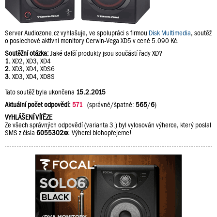
Server Audiozone.cz vyhlašuje, ve spolupráci s firmou
Disk Multimedia
, soutěž
o poslechové aktivní monitory Cerwin-Vega XD5 v ceně 5.090 Kč.
Soutěžní otázka:
Jaké další produkty jsou součástí řady XD?
1.
XD2, XD3, XD4
2.
XD3, XD4, XDS6
3.
XD3, XD4, XD8S
Tato soutěž byla ukončena
15.2.2015
Aktuální počet odpovědí:
571
(správně/špatně:
565
/
6
)
VYHLÁŠENÍ VÍTĚZE
Ze všech správných odpovědí (varianta 3.) byl vylosován výherce, který poslal
SMS z čísla
6055302xx
. Výherci blohopřejeme!