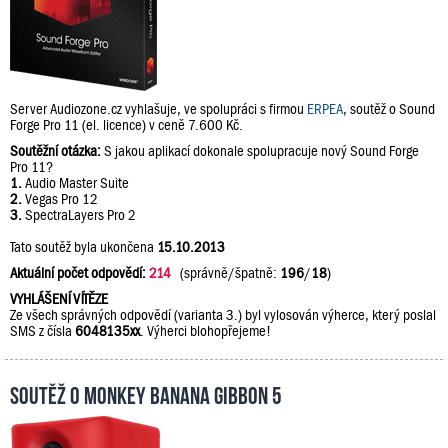
Server Audiozone.cz vyhlašuje, ve spolupráci s firmou
ERPEA
, soutěž o Sound
Forge Pro 11 (el. licence) v ceně 7.600 Kč.
Soutěžní otázka:
S jakou aplikací dokonale spolupracuje nový Sound Forge
Pro 11?
1.
Audio Master Suite
2.
Vegas Pro 12
3.
SpectraLayers Pro 2
Tato soutěž byla ukončena
15.10.2013
Aktuální počet odpovědí:
214
(správně/špatně:
196
/
18
)
VYHLÁŠENÍ VÍTĚZE
Ze všech správných odpovědí (varianta 3.) byl vylosován výherce, který poslal
SMS z čísla
6048135xx
. Výherci blohopřejeme!
Soutěž o Monkey Banana Gibbon 5