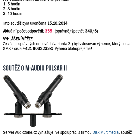
1.
5 hodin
2.
8 hodin
3.
10 hodin
Tato soutěž byla ukončena
15.10.2014
Aktuální počet odpovědí:
355
(správně/špatně:
349
/
6
)
VYHLÁŠENÍ VÍTĚZE
Ze všech správných odpovědí (varianta 3.) byl vylosován výherce, který poslal
SMS z čísla
+421 9032233xx
. Výherci blohopřejeme!
Soutěž o M-Audio PULSAR II
Server Audiozone.cz vyhlašuje, ve spolupráci s firmou
Disk Multimedia
, soutěž