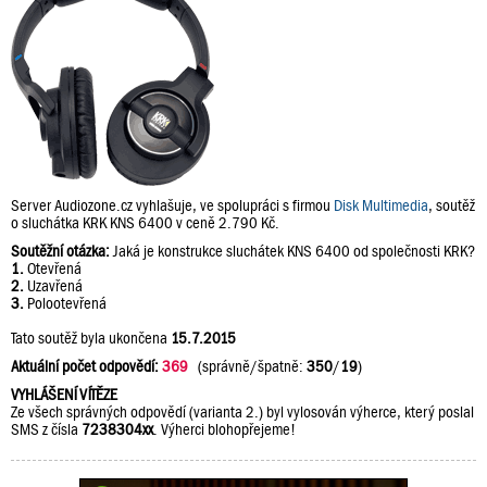
Server Audiozone.cz vyhlašuje, ve spolupráci s firmou
Disk Multimedia
, soutěž
o sluchátka KRK KNS 6400 v ceně 2.790 Kč.
Soutěžní otázka:
Jaká je konstrukce sluchátek KNS 6400 od společnosti KRK?
1.
Otevřená
2.
Uzavřená
3.
Polootevřená
Tato soutěž byla ukončena
15.7.2015
Aktuální počet odpovědí:
369
(správně/špatně:
350
/
19
)
VYHLÁŠENÍ VÍTĚZE
Ze všech správných odpovědí (varianta 2.) byl vylosován výherce, který poslal
SMS z čísla
7238304xx
. Výherci blohopřejeme!