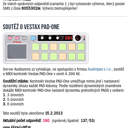
Ze všech správných odpovědí (varianta 1.) byl vylosován výherce, který poslal
SMS z čísla
6055302xx
. Výherci blohopřejeme!
Soutěž o Vestax PAD-One
Server Audiozone.cz vyhlašuje, ve spolupráci s firmou
Audimpex s.r.o.
, soutěž
o MIDI kontrolér Vestax PAD-One v ceně 4.390 Kč.
Soutěžní otázka:
Kontrolér Vestax PAD-One umožňuje mimo jiné i nastavení
dynamiky úhozu každé PAD klávesy. Podle rozdělení dynamických znamének
dokáže MIDI kontrolér PAD-One nastavit dynamiku jednotlivých PADů v celkem:
1.
3 úrovních
2.
5 úrovních
3.
6 úrovních
Tato soutěž byla ukončena
15.2.2013
Aktuální počet odpovědí:
190
(správně/špatně:
137
/
53
)
VYHLÁŠENÍ VÍTĚZE