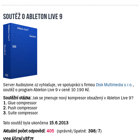
Soutěž o Ableton Live 9
Server Audiozone.cz vyhlašuje, ve spolupráci s firmou
Disk Multimedia s.r.o.
,
soutěž o program Ableton Live 9 v ceně 10.190 Kč.
Soutěžní otázka:
Jak se jmenuje nový kompresor obsažený v Ableton Live 9?
1.
Glue compressor
2.
Push compressor
3.
Suite compressor
Tato soutěž byla ukončena
15.6.2013
Aktuální počet odpovědí:
405
(správně/špatně:
398
/
7
)
VYHLÁŠENÍ VÍTĚZE