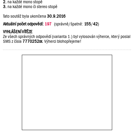
2.
na každé mono stopě
3.
na každé mono či stereo stopě
Tato soutěž byla ukončena
30.9.2016
Aktuální počet odpovědí:
197
(správně/špatně:
155
/
42
)
VYHLÁŠENÍ VÍTĚZE
Ze všech správných odpovědí (varianta 1.) byl vylosován výherce, který poslal
SMS z čísla
7770252xx
. Výherci blohopřejeme!