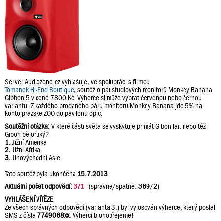
Server Audiozone.cz vyhlašuje, ve spolupráci s firmou
Tomanek Hi-End Boutique
, soutěž o pár studiových monitorů Monkey Banana
Gibbon 5 v ceně 7800 Kč. Výherce si může vybrat červenou nebo černou
variantu. Z každého prodaného páru monitorů Monkey Banana jde 5% na
konto pražské ZOO do pavilónu opic.
Soutěžní otázka:
V které části světa se vyskytuje primát Gibon lar, nebo též
Gibon běloruký?
1.
Jižní Amerika
2.
Jižní Afrika
3.
Jihovýchodní Asie
Tato soutěž byla ukončena
15.7.2013
Aktuální počet odpovědí:
371
(správně/špatně:
369
/
2
)
VYHLÁŠENÍ VÍTĚZE
Ze všech správných odpovědí (varianta 3.) byl vylosován výherce, který poslal
SMS z čísla
7749068xx
. Výherci blohopřejeme!