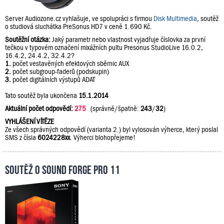
Server Audiozone.cz vyhlašuje, ve spolupráci s firmou
Disk Multimedia
, soutěž
o studiová sluchátka PreSonus HD7 v ceně 1.690 Kč.
Soutěžní otázka:
Jaký parametr nebo vlastnost vyjadřuje číslovka za první
tečkou v typovém označení mixážních pultu Presonus StudioLive 16.0.2,
16.4.2, 24.4.2, 32.4.2?
1.
počet vestavěných efektových sběrnic AUX
2.
počet subgroup-faderů (podskupin)
3.
počet digitálních výstupů ADAT
Tato soutěž byla ukončena
15.1.2014
Aktuální počet odpovědí:
275
(správně/špatně:
243
/
32
)
VYHLÁŠENÍ VÍTĚZE
Ze všech správných odpovědí (varianta 2.) byl vylosován výherce, který poslal
SMS z čísla
6024228xx
. Výherci blohopřejeme!
Soutěž o Sound Forge Pro 11