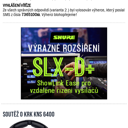
VYHLÁŠENÍ VÍTĚZE
Ze všech správných odpovědí (varianta 2.) byl vylosován výherce, který poslal
SMS z čísla
7365100xx
. Výherci blohopřejeme!
Soutěž o KRK KNS 6400