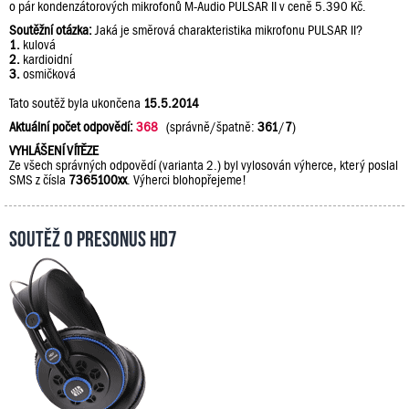
o pár kondenzátorových mikrofonů M-Audio PULSAR II v ceně 5.390 Kč.
Soutěžní otázka:
Jaká je směrová charakteristika mikrofonu PULSAR II?
1.
kulová
2.
kardioidní
3.
osmičková
Tato soutěž byla ukončena
15.5.2014
Aktuální počet odpovědí:
368
(správně/špatně:
361
/
7
)
VYHLÁŠENÍ VÍTĚZE
Ze všech správných odpovědí (varianta 2.) byl vylosován výherce, který poslal
SMS z čísla
7365100xx
. Výherci blohopřejeme!
Soutěž o PreSonus HD7