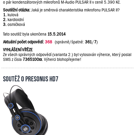
o pár kondenzátorových mikrofonů M-Audio PULSAR II v ceně 5.390 Kč.
Soutěžní otázka:
Jaká je směrová charakteristika mikrofonu PULSAR II?
1.
kulová
2.
kardioidní
3.
osmičková
Tato soutěž byla ukončena
15.5.2014
Aktuální počet odpovědí:
368
(správně/špatně:
361
/
7
)
VYHLÁŠENÍ VÍTĚZE
Ze všech správných odpovědí (varianta 2.) byl vylosován výherce, který poslal
SMS z čísla
7365100xx
. Výherci blohopřejeme!
Soutěž o PreSonus HD7