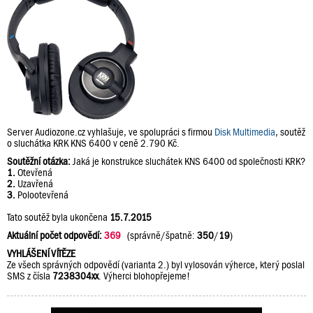
Server Audiozone.cz vyhlašuje, ve spolupráci s firmou
Disk Multimedia
, soutěž
o sluchátka KRK KNS 6400 v ceně 2.790 Kč.
Soutěžní otázka:
Jaká je konstrukce sluchátek KNS 6400 od společnosti KRK?
1.
Otevřená
2.
Uzavřená
3.
Polootevřená
Tato soutěž byla ukončena
15.7.2015
Aktuální počet odpovědí:
369
(správně/špatně:
350
/
19
)
VYHLÁŠENÍ VÍTĚZE
Ze všech správných odpovědí (varianta 2.) byl vylosován výherce, který poslal
SMS z čísla
7238304xx
. Výherci blohopřejeme!