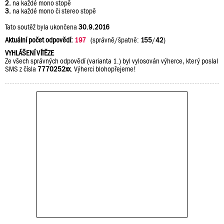
2.
na každé mono stopě
3.
na každé mono či stereo stopě
Tato soutěž byla ukončena
30.9.2016
Aktuální počet odpovědí:
197
(správně/špatně:
155
/
42
)
VYHLÁŠENÍ VÍTĚZE
Ze všech správných odpovědí (varianta 1.) byl vylosován výherce, který poslal
SMS z čísla
7770252xx
. Výherci blohopřejeme!