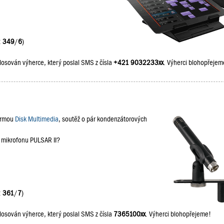
:
349
/
6
)
losován výherce, který poslal SMS z čísla
+421 9032233xx
. Výherci blohopřejem
firmou
Disk Multimedia
, soutěž o pár kondenzátorových
a mikrofonu PULSAR II?
:
361
/
7
)
losován výherce, který poslal SMS z čísla
7365100xx
. Výherci blohopřejeme!