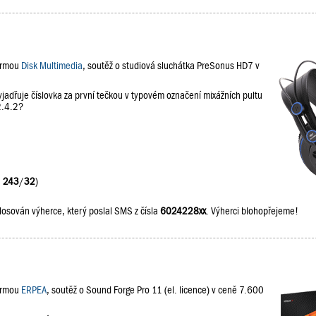
firmou
Disk Multimedia
, soutěž o studiová sluchátka PreSonus HD7 v
jadřuje číslovka za první tečkou v typovém označení mixážních pultu
2.4.2?
:
243
/
32
)
losován výherce, který poslal SMS z čísla
6024228xx
. Výherci blohopřejeme!
firmou
ERPEA
, soutěž o Sound Forge Pro 11 (el. licence) v ceně 7.600