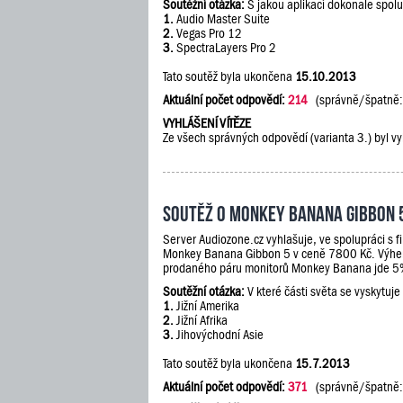
Soutěžní otázka:
S jakou aplikací dokonale spol
1.
Audio Master Suite
2.
Vegas Pro 12
3.
SpectraLayers Pro 2
Tato soutěž byla ukončena
15.10.2013
Aktuální počet odpovědí:
214
(správně/špatně
VYHLÁŠENÍ VÍTĚZE
Ze všech správných odpovědí (varianta 3.) byl vy
Soutěž o Monkey Banana Gibbon 
Server Audiozone.cz vyhlašuje, ve spolupráci s 
Monkey Banana Gibbon 5 v ceně 7800 Kč. Výherc
prodaného páru monitorů Monkey Banana jde 5% 
Soutěžní otázka:
V které části světa se vyskytuje
1.
Jižní Amerika
2.
Jižní Afrika
3.
Jihovýchodní Asie
Tato soutěž byla ukončena
15.7.2013
Aktuální počet odpovědí:
371
(správně/špatně