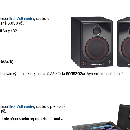
firmou
Disk Multimedia
, soutěž o
 ceně 5.090 Kč.
tí řady XD?
:
565
/
6
)
losován výherce, který poslal SMS z čísla
6055302xx
. Výherci blohopřejeme!
firmou
Disk Multimedia
, soutěž o přenosný
 Kč.
baterie přenosného reproduktoru iLoud za