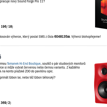
upracuje nový Sound Forge Pro 11?
:
196
/
18
)
losován výherce, který poslal SMS z čísla
6048135xx
. Výherci blohopřejeme!
5
firmou
Tomanek Hi-End Boutique
, soutěž o pár studiových monitorů
e si může vybrat červenou nebo černou variantu. Z každého
na konto pražské ZOO do pavilónu opic.
 primát Gibon lar, nebo též Gibon běloruký?
:
369
/
2
)