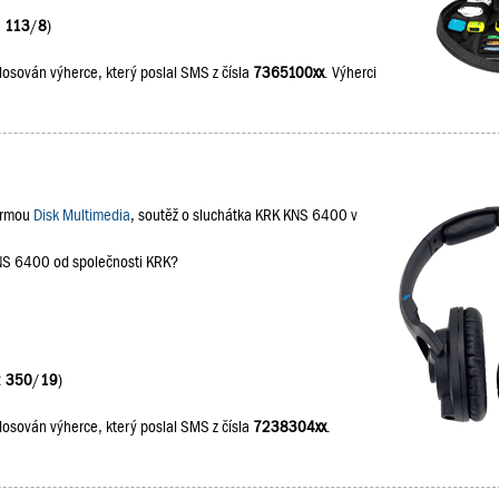
:
113
/
8
)
losován výherce, který poslal SMS z čísla
7365100xx
. Výherci
firmou
Disk Multimedia
, soutěž o sluchátka KRK KNS 6400 v
KNS 6400 od společnosti KRK?
:
350
/
19
)
losován výherce, který poslal SMS z čísla
7238304xx
.