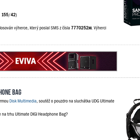
:
155
/
42
)
losován výherce, který poslal SMS z čísla
7770252xx
. Výherci
phone Bag
firmou
Disk Multimedia
, soutěž o pouzdro na sluchátka UDG Ultimate
je na trhu Ultimate DIGI Headphone Bag?