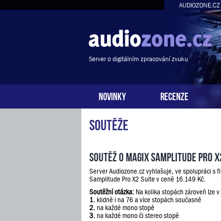
AUDIOZONE.CZ
Server o digitálním zpracování zvuku
NOVINKY
RECENZE
Soutěže
Soutěž o Magix Samplitude Pro X
Server Audiozone.cz vyhlašuje, ve spolupráci s 
Samplitude Pro X2 Suite v ceně 16.149 Kč.
Soutěžní otázka:
Na kolika stopách zároveň lze v
1.
klidně i na 76 a více stopách současně
2.
na každé mono stopě
3.
na každé mono či stereo stopě