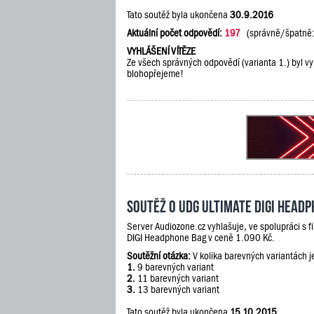
Tato soutěž byla ukončena
30.9.2016
Aktuální počet odpovědí:
197
(správně/špatně
VYHLÁŠENÍ VÍTĚZE
Ze všech správných odpovědí (varianta 1.) byl vy
blohopřejeme!
Soutěž o UDG Ultimate DIGI Head
Server Audiozone.cz vyhlašuje, ve spolupráci s 
DIGI Headphone Bag v ceně 1.090 Kč.
Soutěžní otázka:
V kolika barevných variantách 
1.
9 barevných variant
2.
11 barevných variant
3.
13 barevných variant
Tato soutěž byla ukončena
15.10.2015