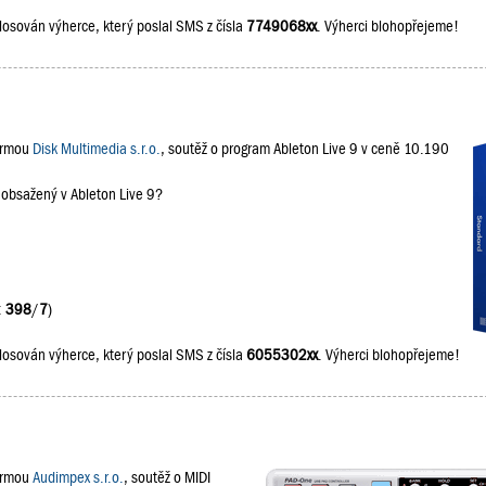
losován výherce, který poslal SMS z čísla
7749068xx
. Výherci blohopřejeme!
firmou
Disk Multimedia s.r.o.
, soutěž o program Ableton Live 9 v ceně 10.190
 obsažený v Ableton Live 9?
:
398
/
7
)
losován výherce, který poslal SMS z čísla
6055302xx
. Výherci blohopřejeme!
firmou
Audimpex s.r.o.
, soutěž o MIDI