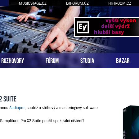
MUSICSTAGE.CZ
DJFORUM.CZ
HIFIROOM.CZ
ROZHOVORY
FÓRUM
STUDIA
BAZAR
2 Suite
firmou
Audiopro
, soutěž o střihový a masteringový software
 Samplitude Pro X2 Suite použít spektrální čištění?