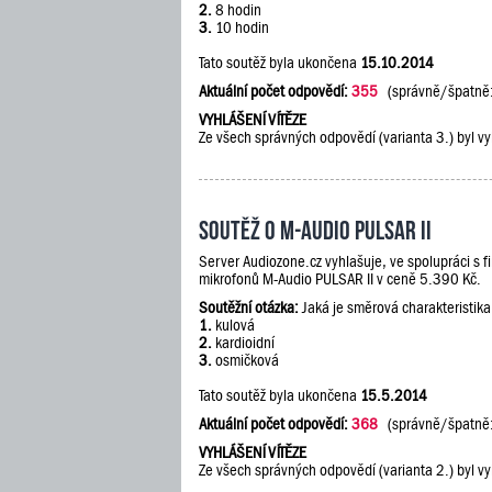
2.
8 hodin
3.
10 hodin
Tato soutěž byla ukončena
15.10.2014
Aktuální počet odpovědí:
355
(správně/špatně
VYHLÁŠENÍ VÍTĚZE
Ze všech správných odpovědí (varianta 3.) byl vy
Soutěž o M-Audio PULSAR II
Server Audiozone.cz vyhlašuje, ve spolupráci s 
mikrofonů M-Audio PULSAR II v ceně 5.390 Kč.
Soutěžní otázka:
Jaká je směrová charakteristik
1.
kulová
2.
kardioidní
3.
osmičková
Tato soutěž byla ukončena
15.5.2014
Aktuální počet odpovědí:
368
(správně/špatně
VYHLÁŠENÍ VÍTĚZE
Ze všech správných odpovědí (varianta 2.) byl vy