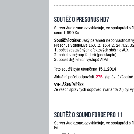
Soutěž o PreSonus HD7
Server Audiozone.cz vyhlašuje, ve spolupráci s 
ceně 1.690 Kč.
Soutěžní otázka:
Jaký parametr nebo vlastnost vy
Presonus StudioLive 16.0.2, 16.4.2, 24.4.2, 3
1.
počet vestavěných efektových sběrnic AUX
2.
počet subgroup-faderů (podskupin)
3.
počet digitálních výstupů ADAT
Tato soutěž byla ukončena
15.1.2014
Aktuální počet odpovědí:
275
(správně/špatně
VYHLÁŠENÍ VÍTĚZE
Ze všech správných odpovědí (varianta 2.) byl vy
Soutěž o Sound Forge Pro 11
Server Audiozone.cz vyhlašuje, ve spolupráci s 
Kč.