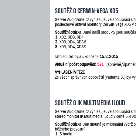
Soutěž o Cerwin-Vega XD5
Server Audiozone.cz vyhlašuje, ve spolupráci s 
poslechové aktivní monitory Cerwin-Vega XD5 v
Soutěžní otázka:
Jaké další produkty jsou součás
1.
XD2, XD3, XD4
2.
XD3, XD4, XDS6
3.
XD3, XD4, XD8S
Tato soutěž byla ukončena
15.2.2015
Aktuální počet odpovědí:
571
(správně/špatně
VYHLÁŠENÍ VÍTĚZE
Ze všech správných odpovědí (varianta 3.) byl vy
Soutěž o IK Multimedia iLoud
Server Audiozone.cz vyhlašuje, ve spolupráci s 
stereo monitor IK Multimedia iLoud v ceně 5.490
Soutěžní otázka:
Jak dlouhá je maximální výdrž 
běžného provozu?
1.
5 hodin