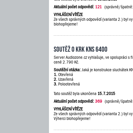
Aktuální počet odpovědí:
121
(správně/špatně
VYHLÁŠENÍ VÍTĚZE
Ze všech správných odpovědí (varianta 2.) byl vy
blohopřejeme!
Soutěž o KRK KNS 6400
Server Audiozone.cz vyhlašuje, ve spolupráci s 
ceně 2.790 Kč.
Soutěžní otázka:
Jaká je konstrukce sluchátek 
1.
Otevřená
2.
Uzavřená
3.
Polootevřená
Tato soutěž byla ukončena
15.7.2015
Aktuální počet odpovědí:
369
(správně/špatně
VYHLÁŠENÍ VÍTĚZE
Ze všech správných odpovědí (varianta 2.) byl vy
Výherci blohopřejeme!