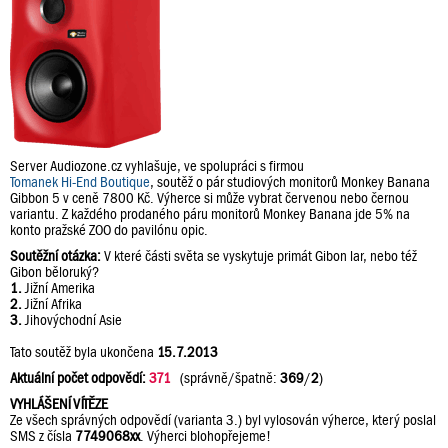
Server Audiozone.cz vyhlašuje, ve spolupráci s firmou
Tomanek Hi-End Boutique
, soutěž o pár studiových monitorů Monkey Banana
Gibbon 5 v ceně 7800 Kč. Výherce si může vybrat červenou nebo černou
variantu. Z každého prodaného páru monitorů Monkey Banana jde 5% na
konto pražské ZOO do pavilónu opic.
Soutěžní otázka:
V které části světa se vyskytuje primát Gibon lar, nebo též
Gibon běloruký?
1.
Jižní Amerika
2.
Jižní Afrika
3.
Jihovýchodní Asie
Tato soutěž byla ukončena
15.7.2013
Aktuální počet odpovědí:
371
(správně/špatně:
369
/
2
)
VYHLÁŠENÍ VÍTĚZE
Ze všech správných odpovědí (varianta 3.) byl vylosován výherce, který poslal
SMS z čísla
7749068xx
. Výherci blohopřejeme!