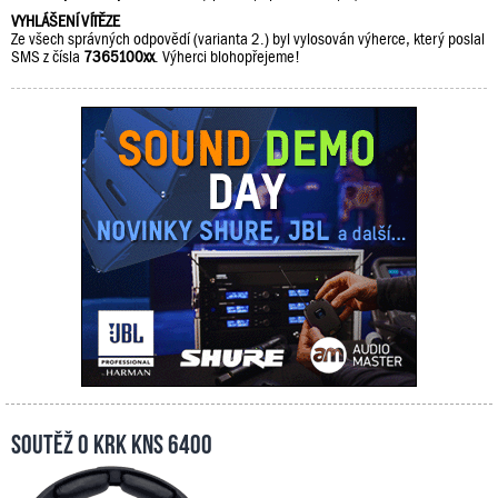
VYHLÁŠENÍ VÍTĚZE
Ze všech správných odpovědí (varianta 2.) byl vylosován výherce, který poslal
SMS z čísla
7365100xx
. Výherci blohopřejeme!
Soutěž o KRK KNS 6400