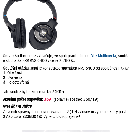
Server Audiozone.cz vyhlašuje, ve spolupráci s firmou
Disk Multimedia
, soutěž
o sluchátka KRK KNS 6400 v ceně 2.790 Kč.
Soutěžní otázka:
Jaká je konstrukce sluchátek KNS 6400 od společnosti KRK?
1.
Otevřená
2.
Uzavřená
3.
Polootevřená
Tato soutěž byla ukončena
15.7.2015
Aktuální počet odpovědí:
369
(správně/špatně:
350
/
19
)
VYHLÁŠENÍ VÍTĚZE
Ze všech správných odpovědí (varianta 2.) byl vylosován výherce, který poslal
SMS z čísla
7238304xx
. Výherci blohopřejeme!