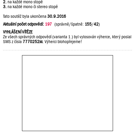
2.
na každé mono stopě
3.
na každé mono či stereo stopě
Tato soutěž byla ukončena
30.9.2016
Aktuální počet odpovědí:
197
(správně/špatně:
155
/
42
)
VYHLÁŠENÍ VÍTĚZE
Ze všech správných odpovědí (varianta 1.) byl vylosován výherce, který poslal
SMS z čísla
7770252xx
. Výherci blohopřejeme!