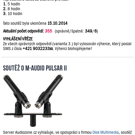
1.
5 hodin
2.
8 hodin
3.
10 hodin
Tato soutěž byla ukončena
15.10.2014
Aktuální počet odpovědí:
355
(správně/špatně:
349
/
6
)
VYHLÁŠENÍ VÍTĚZE
Ze všech správných odpovědí (varianta 3.) byl vylosován výherce, který poslal
SMS z čísla
+421 9032233xx
. Výherci blohopřejeme!
Soutěž o M-Audio PULSAR II
Server Audiozone.cz vyhlašuje, ve spolupráci s firmou
Disk Multimedia
, soutěž