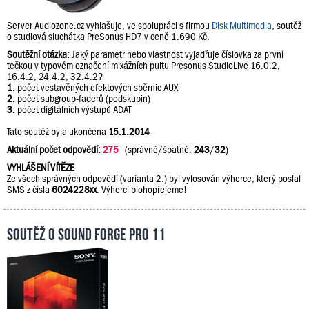
Server Audiozone.cz vyhlašuje, ve spolupráci s firmou
Disk Multimedia
, soutěž
o studiová sluchátka PreSonus HD7 v ceně 1.690 Kč.
Soutěžní otázka:
Jaký parametr nebo vlastnost vyjadřuje číslovka za první
tečkou v typovém označení mixážních pultu Presonus StudioLive 16.0.2,
16.4.2, 24.4.2, 32.4.2?
1.
počet vestavěných efektových sběrnic AUX
2.
počet subgroup-faderů (podskupin)
3.
počet digitálních výstupů ADAT
Tato soutěž byla ukončena
15.1.2014
Aktuální počet odpovědí:
275
(správně/špatně:
243
/
32
)
VYHLÁŠENÍ VÍTĚZE
Ze všech správných odpovědí (varianta 2.) byl vylosován výherce, který poslal
SMS z čísla
6024228xx
. Výherci blohopřejeme!
Soutěž o Sound Forge Pro 11