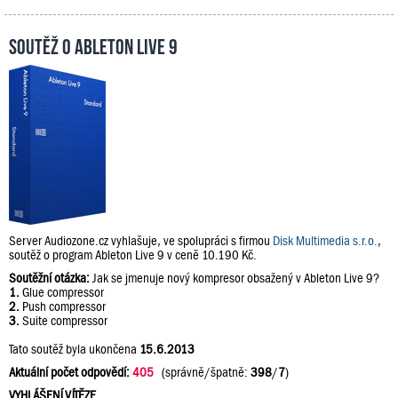
Soutěž o Ableton Live 9
Server Audiozone.cz vyhlašuje, ve spolupráci s firmou
Disk Multimedia s.r.o.
,
soutěž o program Ableton Live 9 v ceně 10.190 Kč.
Soutěžní otázka:
Jak se jmenuje nový kompresor obsažený v Ableton Live 9?
1.
Glue compressor
2.
Push compressor
3.
Suite compressor
Tato soutěž byla ukončena
15.6.2013
Aktuální počet odpovědí:
405
(správně/špatně:
398
/
7
)
VYHLÁŠENÍ VÍTĚZE