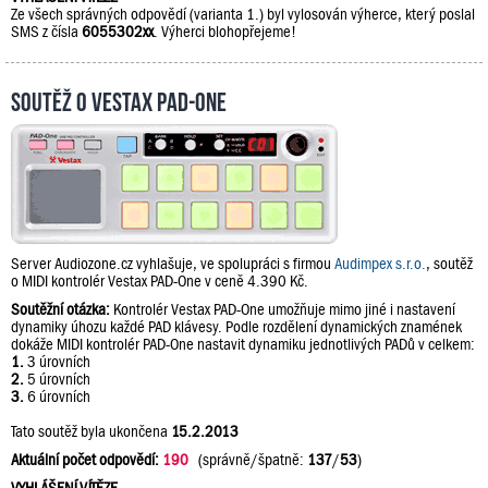
Ze všech správných odpovědí (varianta 1.) byl vylosován výherce, který poslal
SMS z čísla
6055302xx
. Výherci blohopřejeme!
Soutěž o Vestax PAD-One
Server Audiozone.cz vyhlašuje, ve spolupráci s firmou
Audimpex s.r.o.
, soutěž
o MIDI kontrolér Vestax PAD-One v ceně 4.390 Kč.
Soutěžní otázka:
Kontrolér Vestax PAD-One umožňuje mimo jiné i nastavení
dynamiky úhozu každé PAD klávesy. Podle rozdělení dynamických znamének
dokáže MIDI kontrolér PAD-One nastavit dynamiku jednotlivých PADů v celkem:
1.
3 úrovních
2.
5 úrovních
3.
6 úrovních
Tato soutěž byla ukončena
15.2.2013
Aktuální počet odpovědí:
190
(správně/špatně:
137
/
53
)
VYHLÁŠENÍ VÍTĚZE