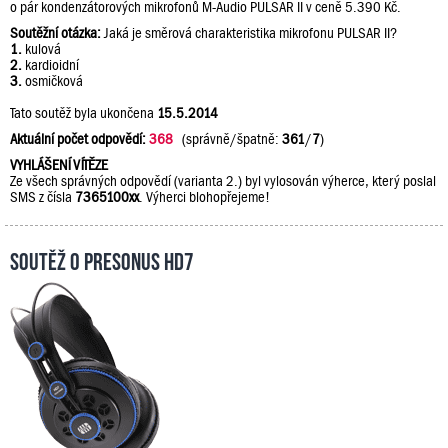
o pár kondenzátorových mikrofonů M-Audio PULSAR II v ceně 5.390 Kč.
Soutěžní otázka:
Jaká je směrová charakteristika mikrofonu PULSAR II?
1.
kulová
2.
kardioidní
3.
osmičková
Tato soutěž byla ukončena
15.5.2014
Aktuální počet odpovědí:
368
(správně/špatně:
361
/
7
)
VYHLÁŠENÍ VÍTĚZE
Ze všech správných odpovědí (varianta 2.) byl vylosován výherce, který poslal
SMS z čísla
7365100xx
. Výherci blohopřejeme!
Soutěž o PreSonus HD7