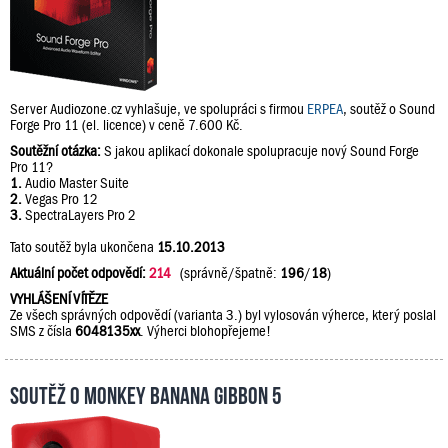
Server Audiozone.cz vyhlašuje, ve spolupráci s firmou
ERPEA
, soutěž o Sound
Forge Pro 11 (el. licence) v ceně 7.600 Kč.
Soutěžní otázka:
S jakou aplikací dokonale spolupracuje nový Sound Forge
Pro 11?
1.
Audio Master Suite
2.
Vegas Pro 12
3.
SpectraLayers Pro 2
Tato soutěž byla ukončena
15.10.2013
Aktuální počet odpovědí:
214
(správně/špatně:
196
/
18
)
VYHLÁŠENÍ VÍTĚZE
Ze všech správných odpovědí (varianta 3.) byl vylosován výherce, který poslal
SMS z čísla
6048135xx
. Výherci blohopřejeme!
Soutěž o Monkey Banana Gibbon 5