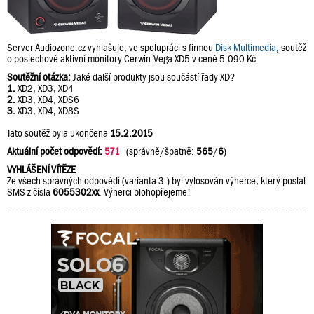
Server Audiozone.cz vyhlašuje, ve spolupráci s firmou
Disk Multimedia
, soutěž
o poslechové aktivní monitory Cerwin-Vega XD5 v ceně 5.090 Kč.
Soutěžní otázka:
Jaké další produkty jsou součástí řady XD?
1.
XD2, XD3, XD4
2.
XD3, XD4, XDS6
3.
XD3, XD4, XD8S
Tato soutěž byla ukončena
15.2.2015
Aktuální počet odpovědí:
571
(správně/špatně:
565
/
6
)
VYHLÁŠENÍ VÍTĚZE
Ze všech správných odpovědí (varianta 3.) byl vylosován výherce, který poslal
SMS z čísla
6055302xx
. Výherci blohopřejeme!