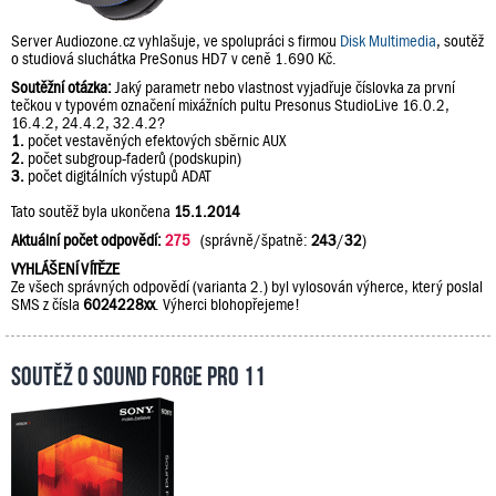
Server Audiozone.cz vyhlašuje, ve spolupráci s firmou
Disk Multimedia
, soutěž
o studiová sluchátka PreSonus HD7 v ceně 1.690 Kč.
Soutěžní otázka:
Jaký parametr nebo vlastnost vyjadřuje číslovka za první
tečkou v typovém označení mixážních pultu Presonus StudioLive 16.0.2,
16.4.2, 24.4.2, 32.4.2?
1.
počet vestavěných efektových sběrnic AUX
2.
počet subgroup-faderů (podskupin)
3.
počet digitálních výstupů ADAT
Tato soutěž byla ukončena
15.1.2014
Aktuální počet odpovědí:
275
(správně/špatně:
243
/
32
)
VYHLÁŠENÍ VÍTĚZE
Ze všech správných odpovědí (varianta 2.) byl vylosován výherce, který poslal
SMS z čísla
6024228xx
. Výherci blohopřejeme!
Soutěž o Sound Forge Pro 11