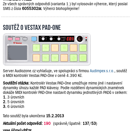
Ze všech správných odpovědí (varianta 1.) byl vylosován výherce, který poslal
SMS z čísla
6055302xx
. Výherci blohopřejeme!
Soutěž o Vestax PAD-One
Server Audiozone.cz vyhlašuje, ve spolupráci s firmou
Audimpex s.r.o.
, soutěž
o MIDI kontrolér Vestax PAD-One v ceně 4.390 Kč.
Soutěžní otázka:
Kontrolér Vestax PAD-One umožňuje mimo jiné i nastavení
dynamiky úhozu každé PAD klávesy. Podle rozdělení dynamických znamének
dokáže MIDI kontrolér PAD-One nastavit dynamiku jednotlivých PADů v celkem:
1.
3 úrovních
2.
5 úrovních
3.
6 úrovních
Tato soutěž byla ukončena
15.2.2013
Aktuální počet odpovědí:
190
(správně/špatně:
137
/
53
)
VYHLÁŠENÍ VÍTĚZE