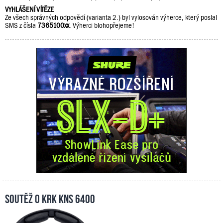
VYHLÁŠENÍ VÍTĚZE
Ze všech správných odpovědí (varianta 2.) byl vylosován výherce, který poslal
SMS z čísla
7365100xx
. Výherci blohopřejeme!
Soutěž o KRK KNS 6400