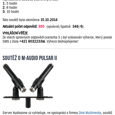
1.
5 hodin
2.
8 hodin
3.
10 hodin
Tato soutěž byla ukončena
15.10.2014
Aktuální počet odpovědí:
355
(správně/špatně:
349
/
6
)
VYHLÁŠENÍ VÍTĚZE
Ze všech správných odpovědí (varianta 3.) byl vylosován výherce, který poslal
SMS z čísla
+421 9032233xx
. Výherci blohopřejeme!
Soutěž o M-Audio PULSAR II
Server Audiozone.cz vyhlašuje, ve spolupráci s firmou
Disk Multimedia
, soutěž