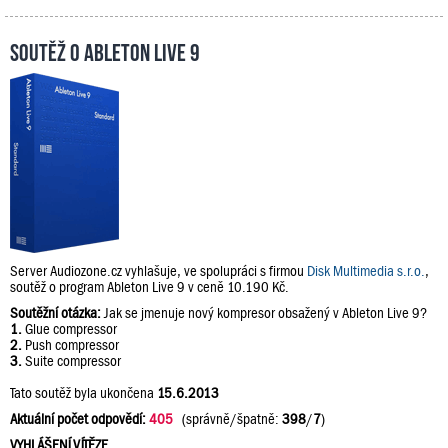
Soutěž o Ableton Live 9
Server Audiozone.cz vyhlašuje, ve spolupráci s firmou
Disk Multimedia s.r.o.
,
soutěž o program Ableton Live 9 v ceně 10.190 Kč.
Soutěžní otázka:
Jak se jmenuje nový kompresor obsažený v Ableton Live 9?
1.
Glue compressor
2.
Push compressor
3.
Suite compressor
Tato soutěž byla ukončena
15.6.2013
Aktuální počet odpovědí:
405
(správně/špatně:
398
/
7
)
VYHLÁŠENÍ VÍTĚZE