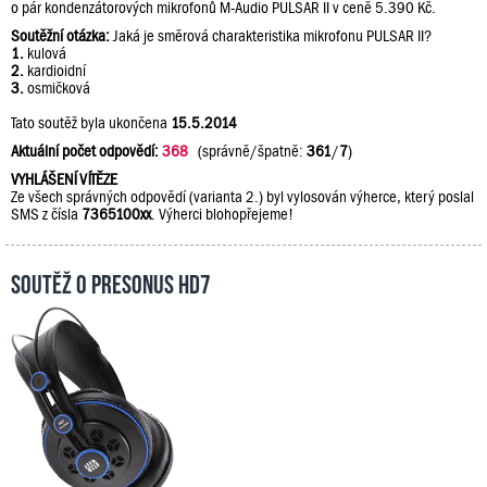
o pár kondenzátorových mikrofonů M-Audio PULSAR II v ceně 5.390 Kč.
Soutěžní otázka:
Jaká je směrová charakteristika mikrofonu PULSAR II?
1.
kulová
2.
kardioidní
3.
osmičková
Tato soutěž byla ukončena
15.5.2014
Aktuální počet odpovědí:
368
(správně/špatně:
361
/
7
)
VYHLÁŠENÍ VÍTĚZE
Ze všech správných odpovědí (varianta 2.) byl vylosován výherce, který poslal
SMS z čísla
7365100xx
. Výherci blohopřejeme!
Soutěž o PreSonus HD7