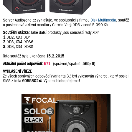
Server Audiozone.cz vyhlašuje, ve spolupráci s firmou
Disk Multimedia
, soutěž
o poslechové aktivní monitory Cerwin-Vega XD5 v ceně 5.090 Kč.
Soutěžní otázka:
Jaké další produkty jsou součástí řady XD?
1.
XD2, XD3, XD4
2.
XD3, XD4, XDS6
3.
XD3, XD4, XD8S
Tato soutěž byla ukončena
15.2.2015
Aktuální počet odpovědí:
571
(správně/špatně:
565
/
6
)
VYHLÁŠENÍ VÍTĚZE
Ze všech správných odpovědí (varianta 3.) byl vylosován výherce, který poslal
SMS z čísla
6055302xx
. Výherci blohopřejeme!