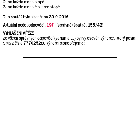
2.
na každé mono stopě
3.
na každé mono či stereo stopě
Tato soutěž byla ukončena
30.9.2016
Aktuální počet odpovědí:
197
(správně/špatně:
155
/
42
)
VYHLÁŠENÍ VÍTĚZE
Ze všech správných odpovědí (varianta 1.) byl vylosován výherce, který poslal
SMS z čísla
7770252xx
. Výherci blohopřejeme!