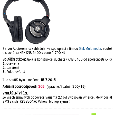
Server Audiozone.cz vyhlašuje, ve spolupráci s firmou
Disk Multimedia
, soutěž
o sluchátka KRK KNS 6400 v ceně 2.790 Kč.
Soutěžní otázka:
Jaká je konstrukce sluchátek KNS 6400 od společnosti KRK?
1.
Otevřená
2.
Uzavřená
3.
Polootevřená
Tato soutěž byla ukončena
15.7.2015
Aktuální počet odpovědí:
369
(správně/špatně:
350
/
19
)
VYHLÁŠENÍ VÍTĚZE
Ze všech správných odpovědí (varianta 2.) byl vylosován výherce, který poslal
SMS z čísla
7238304xx
. Výherci blohopřejeme!