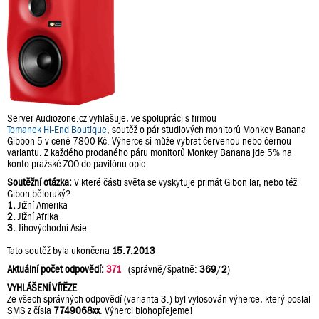
Server Audiozone.cz vyhlašuje, ve spolupráci s firmou
Tomanek Hi-End Boutique
, soutěž o pár studiových monitorů Monkey Banana
Gibbon 5 v ceně 7800 Kč. Výherce si může vybrat červenou nebo černou
variantu. Z každého prodaného páru monitorů Monkey Banana jde 5% na
konto pražské ZOO do pavilónu opic.
Soutěžní otázka:
V které části světa se vyskytuje primát Gibon lar, nebo též
Gibon běloruký?
1.
Jižní Amerika
2.
Jižní Afrika
3.
Jihovýchodní Asie
Tato soutěž byla ukončena
15.7.2013
Aktuální počet odpovědí:
371
(správně/špatně:
369
/
2
)
VYHLÁŠENÍ VÍTĚZE
Ze všech správných odpovědí (varianta 3.) byl vylosován výherce, který poslal
SMS z čísla
7749068xx
. Výherci blohopřejeme!