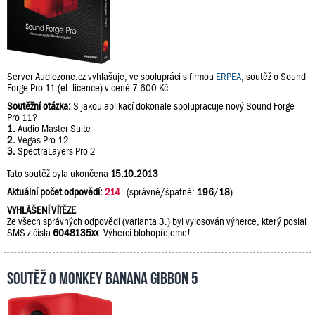
Server Audiozone.cz vyhlašuje, ve spolupráci s firmou
ERPEA
, soutěž o Sound
Forge Pro 11 (el. licence) v ceně 7.600 Kč.
Soutěžní otázka:
S jakou aplikací dokonale spolupracuje nový Sound Forge
Pro 11?
1.
Audio Master Suite
2.
Vegas Pro 12
3.
SpectraLayers Pro 2
Tato soutěž byla ukončena
15.10.2013
Aktuální počet odpovědí:
214
(správně/špatně:
196
/
18
)
VYHLÁŠENÍ VÍTĚZE
Ze všech správných odpovědí (varianta 3.) byl vylosován výherce, který poslal
SMS z čísla
6048135xx
. Výherci blohopřejeme!
Soutěž o Monkey Banana Gibbon 5