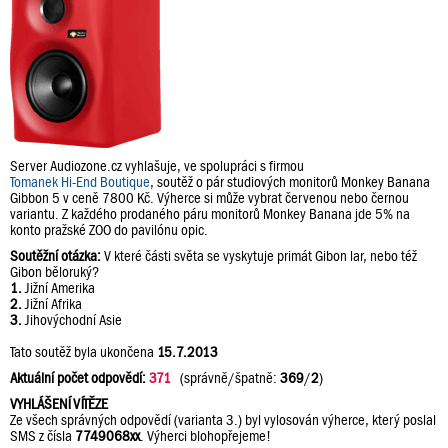
Server Audiozone.cz vyhlašuje, ve spolupráci s firmou
Tomanek Hi-End Boutique
, soutěž o pár studiových monitorů Monkey Banana
Gibbon 5 v ceně 7800 Kč. Výherce si může vybrat červenou nebo černou
variantu. Z každého prodaného páru monitorů Monkey Banana jde 5% na
konto pražské ZOO do pavilónu opic.
Soutěžní otázka:
V které části světa se vyskytuje primát Gibon lar, nebo též
Gibon běloruký?
1.
Jižní Amerika
2.
Jižní Afrika
3.
Jihovýchodní Asie
Tato soutěž byla ukončena
15.7.2013
Aktuální počet odpovědí:
371
(správně/špatně:
369
/
2
)
VYHLÁŠENÍ VÍTĚZE
Ze všech správných odpovědí (varianta 3.) byl vylosován výherce, který poslal
SMS z čísla
7749068xx
. Výherci blohopřejeme!