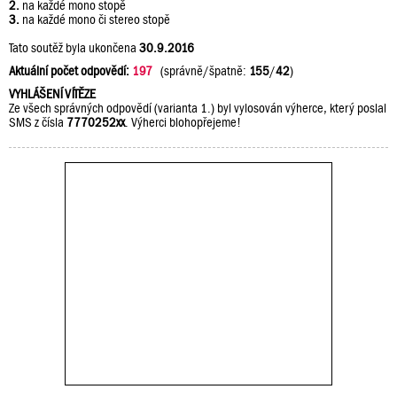
2.
na každé mono stopě
3.
na každé mono či stereo stopě
Tato soutěž byla ukončena
30.9.2016
Aktuální počet odpovědí:
197
(správně/špatně:
155
/
42
)
VYHLÁŠENÍ VÍTĚZE
Ze všech správných odpovědí (varianta 1.) byl vylosován výherce, který poslal
SMS z čísla
7770252xx
. Výherci blohopřejeme!