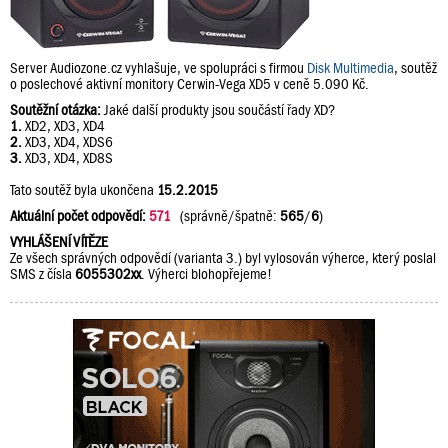
Server Audiozone.cz vyhlašuje, ve spolupráci s firmou
Disk Multimedia
, soutěž
o poslechové aktivní monitory Cerwin-Vega XD5 v ceně 5.090 Kč.
Soutěžní otázka:
Jaké další produkty jsou součástí řady XD?
1.
XD2, XD3, XD4
2.
XD3, XD4, XDS6
3.
XD3, XD4, XD8S
Tato soutěž byla ukončena
15.2.2015
Aktuální počet odpovědí:
571
(správně/špatně:
565
/
6
)
VYHLÁŠENÍ VÍTĚZE
Ze všech správných odpovědí (varianta 3.) byl vylosován výherce, který poslal
SMS z čísla
6055302xx
. Výherci blohopřejeme!