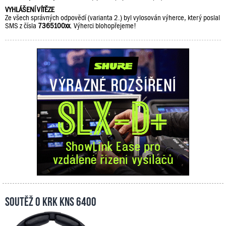
VYHLÁŠENÍ VÍTĚZE
Ze všech správných odpovědí (varianta 2.) byl vylosován výherce, který poslal
SMS z čísla
7365100xx
. Výherci blohopřejeme!
Soutěž o KRK KNS 6400