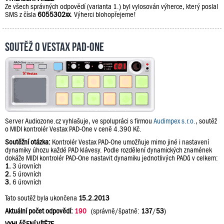
Ze všech správných odpovědí (varianta 1.) byl vylosován výherce, který poslal
SMS z čísla
6055302xx
. Výherci blohopřejeme!
Soutěž o Vestax PAD-One
Server Audiozone.cz vyhlašuje, ve spolupráci s firmou
Audimpex s.r.o.
, soutěž
o MIDI kontrolér Vestax PAD-One v ceně 4.390 Kč.
Soutěžní otázka:
Kontrolér Vestax PAD-One umožňuje mimo jiné i nastavení
dynamiky úhozu každé PAD klávesy. Podle rozdělení dynamických znamének
dokáže MIDI kontrolér PAD-One nastavit dynamiku jednotlivých PADů v celkem:
1.
3 úrovních
2.
5 úrovních
3.
6 úrovních
Tato soutěž byla ukončena
15.2.2013
Aktuální počet odpovědí:
190
(správně/špatně:
137
/
53
)
VYHLÁŠENÍ VÍTĚZE