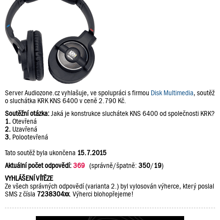
Server Audiozone.cz vyhlašuje, ve spolupráci s firmou
Disk Multimedia
, soutěž
o sluchátka KRK KNS 6400 v ceně 2.790 Kč.
Soutěžní otázka:
Jaká je konstrukce sluchátek KNS 6400 od společnosti KRK?
1.
Otevřená
2.
Uzavřená
3.
Polootevřená
Tato soutěž byla ukončena
15.7.2015
Aktuální počet odpovědí:
369
(správně/špatně:
350
/
19
)
VYHLÁŠENÍ VÍTĚZE
Ze všech správných odpovědí (varianta 2.) byl vylosován výherce, který poslal
SMS z čísla
7238304xx
. Výherci blohopřejeme!