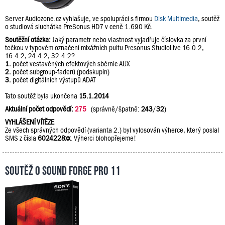
Server Audiozone.cz vyhlašuje, ve spolupráci s firmou
Disk Multimedia
, soutěž
o studiová sluchátka PreSonus HD7 v ceně 1.690 Kč.
Soutěžní otázka:
Jaký parametr nebo vlastnost vyjadřuje číslovka za první
tečkou v typovém označení mixážních pultu Presonus StudioLive 16.0.2,
16.4.2, 24.4.2, 32.4.2?
1.
počet vestavěných efektových sběrnic AUX
2.
počet subgroup-faderů (podskupin)
3.
počet digitálních výstupů ADAT
Tato soutěž byla ukončena
15.1.2014
Aktuální počet odpovědí:
275
(správně/špatně:
243
/
32
)
VYHLÁŠENÍ VÍTĚZE
Ze všech správných odpovědí (varianta 2.) byl vylosován výherce, který poslal
SMS z čísla
6024228xx
. Výherci blohopřejeme!
Soutěž o Sound Forge Pro 11