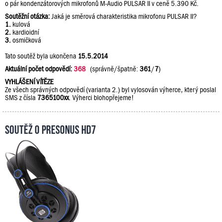
o pár kondenzátorových mikrofonů M-Audio PULSAR II v ceně 5.390 Kč.
Soutěžní otázka:
Jaká je směrová charakteristika mikrofonu PULSAR II?
1.
kulová
2.
kardioidní
3.
osmičková
Tato soutěž byla ukončena
15.5.2014
Aktuální počet odpovědí:
368
(správně/špatně:
361
/
7
)
VYHLÁŠENÍ VÍTĚZE
Ze všech správných odpovědí (varianta 2.) byl vylosován výherce, který poslal
SMS z čísla
7365100xx
. Výherci blohopřejeme!
Soutěž o PreSonus HD7