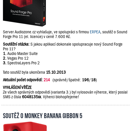
Server Audiozone.cz vyhlašuje, ve spolupráci s firmou
ERPEA
, soutěž o Sound
Forge Pro 11 (el. licence) v ceně 7.600 Kč.
Soutěžní otázka:
S jakou aplikací dokonale spolupracuje nový Sound Forge
Pro 11?
1.
Audio Master Suite
2.
Vegas Pro 12
3.
SpectraLayers Pro 2
Tato soutěž byla ukončena
15.10.2013
Aktuální počet odpovědí:
214
(správně/špatně:
196
/
18
)
VYHLÁŠENÍ VÍTĚZE
Ze všech správných odpovědí (varianta 3.) byl vylosován výherce, který poslal
SMS z čísla
6048135xx
. Výherci blohopřejeme!
Soutěž o Monkey Banana Gibbon 5