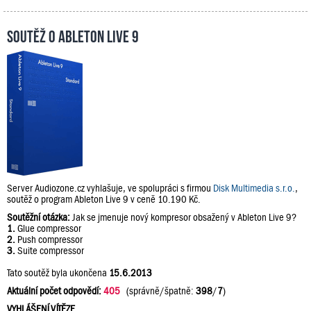
Soutěž o Ableton Live 9
Server Audiozone.cz vyhlašuje, ve spolupráci s firmou
Disk Multimedia s.r.o.
,
soutěž o program Ableton Live 9 v ceně 10.190 Kč.
Soutěžní otázka:
Jak se jmenuje nový kompresor obsažený v Ableton Live 9?
1.
Glue compressor
2.
Push compressor
3.
Suite compressor
Tato soutěž byla ukončena
15.6.2013
Aktuální počet odpovědí:
405
(správně/špatně:
398
/
7
)
VYHLÁŠENÍ VÍTĚZE