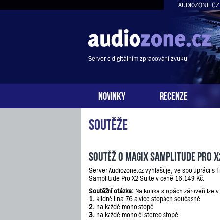
AUDIOZONE.CZ
Server o digitálním zpracování zvuku
NOVINKY
RECENZE
Soutěže
Soutěž o Magix Samplitude Pro X
Server Audiozone.cz vyhlašuje, ve spolupráci s 
Samplitude Pro X2 Suite v ceně 16.149 Kč.
Soutěžní otázka:
Na kolika stopách zároveň lze v
1.
klidně i na 76 a více stopách současně
2.
na každé mono stopě
3.
na každé mono či stereo stopě