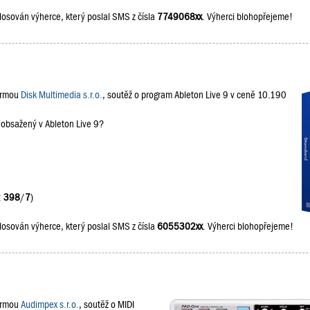
losován výherce, který poslal SMS z čísla
7749068xx
. Výherci blohopřejeme!
firmou
Disk Multimedia s.r.o.
, soutěž o program Ableton Live 9 v ceně 10.190
 obsažený v Ableton Live 9?
:
398
/
7
)
losován výherce, který poslal SMS z čísla
6055302xx
. Výherci blohopřejeme!
firmou
Audimpex s.r.o.
, soutěž o MIDI