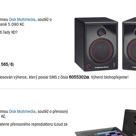
firmou
Disk Multimedia
, soutěž o
 ceně 5.090 Kč.
tí řady XD?
:
565
/
6
)
losován výherce, který poslal SMS z čísla
6055302xx
. Výherci blohopřejeme!
firmou
Disk Multimedia
, soutěž o přenosný
 Kč.
baterie přenosného reproduktoru iLoud za