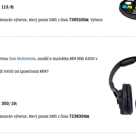
:
113
/
8
)
losován výherce, který poslal SMS z čísla
7365100xx
. Výherci
firmou
Disk Multimedia
, soutěž o sluchátka KRK KNS 6400 v
KNS 6400 od společnosti KRK?
:
350
/
19
)
losován výherce, který poslal SMS z čísla
7238304xx
.