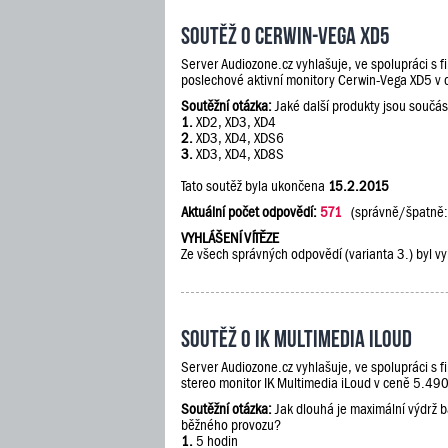
Soutěž o Cerwin-Vega XD5
Server Audiozone.cz vyhlašuje, ve spolupráci s 
poslechové aktivní monitory Cerwin-Vega XD5 v
Soutěžní otázka:
Jaké další produkty jsou součás
1.
XD2, XD3, XD4
2.
XD3, XD4, XDS6
3.
XD3, XD4, XD8S
Tato soutěž byla ukončena
15.2.2015
Aktuální počet odpovědí:
571
(správně/špatně
VYHLÁŠENÍ VÍTĚZE
Ze všech správných odpovědí (varianta 3.) byl vy
Soutěž o IK Multimedia iLoud
Server Audiozone.cz vyhlašuje, ve spolupráci s 
stereo monitor IK Multimedia iLoud v ceně 5.490
Soutěžní otázka:
Jak dlouhá je maximální výdrž 
běžného provozu?
1.
5 hodin