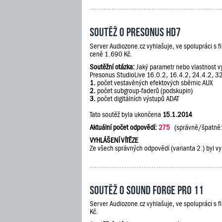
Soutěž o PreSonus HD7
Server Audiozone.cz vyhlašuje, ve spolupráci s 
ceně 1.690 Kč.
Soutěžní otázka:
Jaký parametr nebo vlastnost vy
Presonus StudioLive 16.0.2, 16.4.2, 24.4.2, 3
1.
počet vestavěných efektových sběrnic AUX
2.
počet subgroup-faderů (podskupin)
3.
počet digitálních výstupů ADAT
Tato soutěž byla ukončena
15.1.2014
Aktuální počet odpovědí:
275
(správně/špatně
VYHLÁŠENÍ VÍTĚZE
Ze všech správných odpovědí (varianta 2.) byl vy
Soutěž o Sound Forge Pro 11
Server Audiozone.cz vyhlašuje, ve spolupráci s 
Kč.