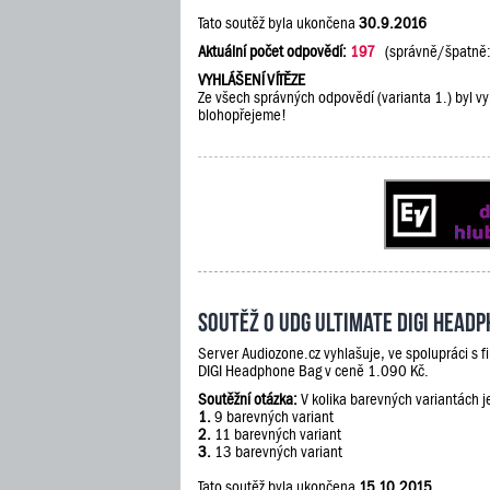
Tato soutěž byla ukončena
30.9.2016
Aktuální počet odpovědí:
197
(správně/špatně
VYHLÁŠENÍ VÍTĚZE
Ze všech správných odpovědí (varianta 1.) byl vy
blohopřejeme!
Soutěž o UDG Ultimate DIGI Head
Server Audiozone.cz vyhlašuje, ve spolupráci s 
DIGI Headphone Bag v ceně 1.090 Kč.
Soutěžní otázka:
V kolika barevných variantách 
1.
9 barevných variant
2.
11 barevných variant
3.
13 barevných variant
Tato soutěž byla ukončena
15.10.2015