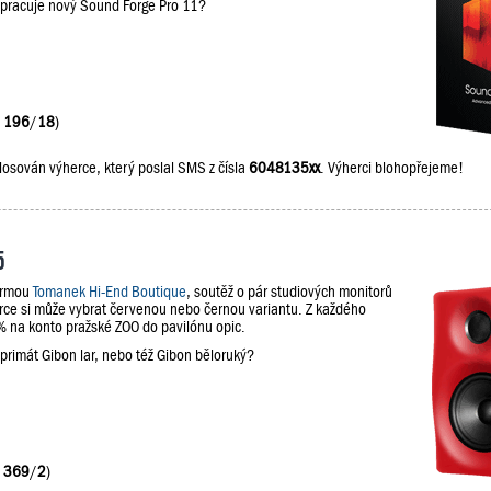
upracuje nový Sound Forge Pro 11?
:
196
/
18
)
losován výherce, který poslal SMS z čísla
6048135xx
. Výherci blohopřejeme!
5
firmou
Tomanek Hi-End Boutique
, soutěž o pár studiových monitorů
e si může vybrat červenou nebo černou variantu. Z každého
na konto pražské ZOO do pavilónu opic.
 primát Gibon lar, nebo též Gibon běloruký?
:
369
/
2
)