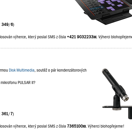
:
349
/
6
)
losován výherce, který poslal SMS z čísla
+421 9032233xx
. Výherci blohopřejem
firmou
Disk Multimedia
, soutěž o pár kondenzátorových
a mikrofonu PULSAR II?
:
361
/
7
)
losován výherce, který poslal SMS z čísla
7365100xx
. Výherci blohopřejeme!