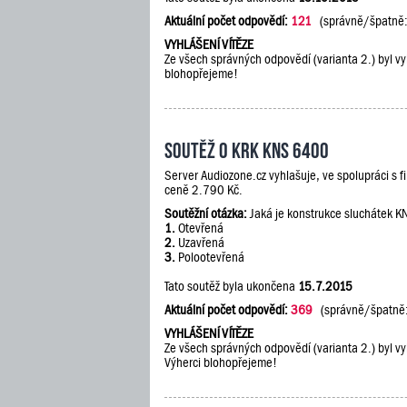
Aktuální počet odpovědí:
121
(správně/špatně
VYHLÁŠENÍ VÍTĚZE
Ze všech správných odpovědí (varianta 2.) byl vy
blohopřejeme!
Soutěž o KRK KNS 6400
Server Audiozone.cz vyhlašuje, ve spolupráci s 
ceně 2.790 Kč.
Soutěžní otázka:
Jaká je konstrukce sluchátek 
1.
Otevřená
2.
Uzavřená
3.
Polootevřená
Tato soutěž byla ukončena
15.7.2015
Aktuální počet odpovědí:
369
(správně/špatně
VYHLÁŠENÍ VÍTĚZE
Ze všech správných odpovědí (varianta 2.) byl vy
Výherci blohopřejeme!