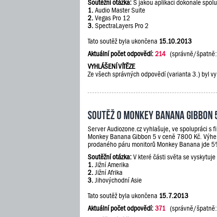
Soutěžní otázka:
S jakou aplikací dokonale spol
1.
Audio Master Suite
2.
Vegas Pro 12
3.
SpectraLayers Pro 2
Tato soutěž byla ukončena
15.10.2013
Aktuální počet odpovědí:
214
(správně/špatně
VYHLÁŠENÍ VÍTĚZE
Ze všech správných odpovědí (varianta 3.) byl vy
Soutěž o Monkey Banana Gibbon 
Server Audiozone.cz vyhlašuje, ve spolupráci s 
Monkey Banana Gibbon 5 v ceně 7800 Kč. Výherc
prodaného páru monitorů Monkey Banana jde 5% 
Soutěžní otázka:
V které části světa se vyskytuje
1.
Jižní Amerika
2.
Jižní Afrika
3.
Jihovýchodní Asie
Tato soutěž byla ukončena
15.7.2013
Aktuální počet odpovědí:
371
(správně/špatně