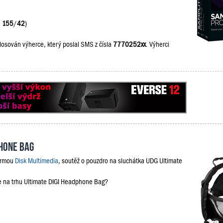
:
155
/
42
)
losován výherce, který poslal SMS z čísla
7770252xx
. Výherci
phone Bag
firmou
Disk Multimedia
, soutěž o pouzdro na sluchátka UDG Ultimate
je na trhu Ultimate DIGI Headphone Bag?