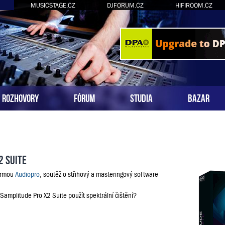
MUSICSTAGE.CZ
DJFORUM.CZ
HIFIROOM.CZ
ROZHOVORY
FÓRUM
STUDIA
BAZAR
2 Suite
firmou
Audiopro
, soutěž o střihový a masteringový software
 Samplitude Pro X2 Suite použít spektrální čištění?