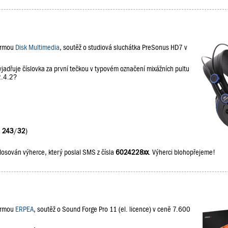
firmou
Disk Multimedia
, soutěž o studiová sluchátka PreSonus HD7 v
jadřuje číslovka za první tečkou v typovém označení mixážních pultu
2.4.2?
:
243
/
32
)
losován výherce, který poslal SMS z čísla
6024228xx
. Výherci blohopřejeme!
firmou
ERPEA
, soutěž o Sound Forge Pro 11 (el. licence) v ceně 7.600