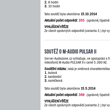
2.
8 hodin
3.
10 hodin
Tato soutěž byla ukončena
15.10.2014
Aktuální počet odpovědí:
355
(správně/špatně
VYHLÁŠENÍ VÍTĚZE
Ze všech správných odpovědí (varianta 3.) byl vy
Soutěž o M-Audio PULSAR II
Server Audiozone.cz vyhlašuje, ve spolupráci s 
mikrofonů M-Audio PULSAR II v ceně 5.390 Kč.
Soutěžní otázka:
Jaká je směrová charakteristik
1.
kulová
2.
kardioidní
3.
osmičková
Tato soutěž byla ukončena
15.5.2014
Aktuální počet odpovědí:
368
(správně/špatně
VYHLÁŠENÍ VÍTĚZE
Ze všech správných odpovědí (varianta 2.) byl vy