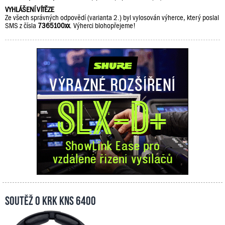
VYHLÁŠENÍ VÍTĚZE
Ze všech správných odpovědí (varianta 2.) byl vylosován výherce, který poslal
SMS z čísla
7365100xx
. Výherci blohopřejeme!
Soutěž o KRK KNS 6400