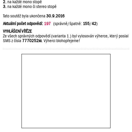
2.
na každé mono stopě
3.
na každé mono či stereo stopě
Tato soutěž byla ukončena
30.9.2016
Aktuální počet odpovědí:
197
(správně/špatně:
155
/
42
)
VYHLÁŠENÍ VÍTĚZE
Ze všech správných odpovědí (varianta 1.) byl vylosován výherce, který poslal
SMS z čísla
7770252xx
. Výherci blohopřejeme!