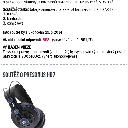
o pár kondenzátorových mikrofonů M-Audio PULSAR II v ceně 5.390 Kč.
Soutěžní otázka:
Jaká je směrová charakteristika mikrofonu PULSAR II?
1.
kulová
2.
kardioidní
3.
osmičková
Tato soutěž byla ukončena
15.5.2014
Aktuální počet odpovědí:
368
(správně/špatně:
361
/
7
)
VYHLÁŠENÍ VÍTĚZE
Ze všech správných odpovědí (varianta 2.) byl vylosován výherce, který poslal
SMS z čísla
7365100xx
. Výherci blohopřejeme!
Soutěž o PreSonus HD7