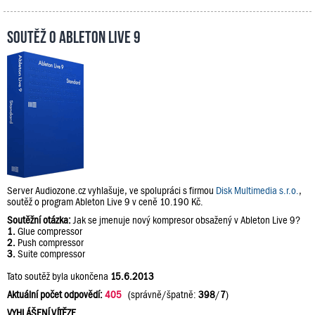
Soutěž o Ableton Live 9
Server Audiozone.cz vyhlašuje, ve spolupráci s firmou
Disk Multimedia s.r.o.
,
soutěž o program Ableton Live 9 v ceně 10.190 Kč.
Soutěžní otázka:
Jak se jmenuje nový kompresor obsažený v Ableton Live 9?
1.
Glue compressor
2.
Push compressor
3.
Suite compressor
Tato soutěž byla ukončena
15.6.2013
Aktuální počet odpovědí:
405
(správně/špatně:
398
/
7
)
VYHLÁŠENÍ VÍTĚZE