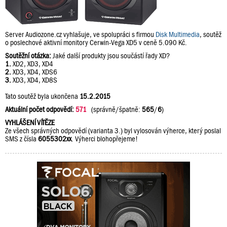
Server Audiozone.cz vyhlašuje, ve spolupráci s firmou
Disk Multimedia
, soutěž
o poslechové aktivní monitory Cerwin-Vega XD5 v ceně 5.090 Kč.
Soutěžní otázka:
Jaké další produkty jsou součástí řady XD?
1.
XD2, XD3, XD4
2.
XD3, XD4, XDS6
3.
XD3, XD4, XD8S
Tato soutěž byla ukončena
15.2.2015
Aktuální počet odpovědí:
571
(správně/špatně:
565
/
6
)
VYHLÁŠENÍ VÍTĚZE
Ze všech správných odpovědí (varianta 3.) byl vylosován výherce, který poslal
SMS z čísla
6055302xx
. Výherci blohopřejeme!