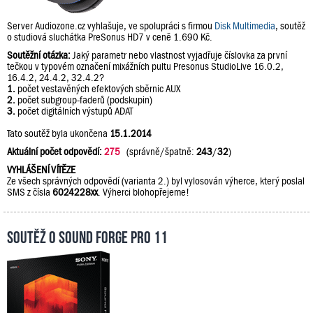
Server Audiozone.cz vyhlašuje, ve spolupráci s firmou
Disk Multimedia
, soutěž
o studiová sluchátka PreSonus HD7 v ceně 1.690 Kč.
Soutěžní otázka:
Jaký parametr nebo vlastnost vyjadřuje číslovka za první
tečkou v typovém označení mixážních pultu Presonus StudioLive 16.0.2,
16.4.2, 24.4.2, 32.4.2?
1.
počet vestavěných efektových sběrnic AUX
2.
počet subgroup-faderů (podskupin)
3.
počet digitálních výstupů ADAT
Tato soutěž byla ukončena
15.1.2014
Aktuální počet odpovědí:
275
(správně/špatně:
243
/
32
)
VYHLÁŠENÍ VÍTĚZE
Ze všech správných odpovědí (varianta 2.) byl vylosován výherce, který poslal
SMS z čísla
6024228xx
. Výherci blohopřejeme!
Soutěž o Sound Forge Pro 11