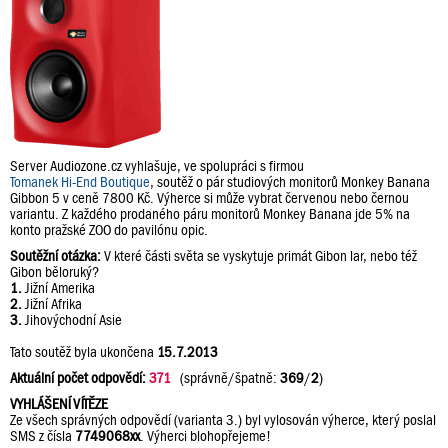
Server Audiozone.cz vyhlašuje, ve spolupráci s firmou
Tomanek Hi-End Boutique
, soutěž o pár studiových monitorů Monkey Banana
Gibbon 5 v ceně 7800 Kč. Výherce si může vybrat červenou nebo černou
variantu. Z každého prodaného páru monitorů Monkey Banana jde 5% na
konto pražské ZOO do pavilónu opic.
Soutěžní otázka:
V které části světa se vyskytuje primát Gibon lar, nebo též
Gibon běloruký?
1.
Jižní Amerika
2.
Jižní Afrika
3.
Jihovýchodní Asie
Tato soutěž byla ukončena
15.7.2013
Aktuální počet odpovědí:
371
(správně/špatně:
369
/
2
)
VYHLÁŠENÍ VÍTĚZE
Ze všech správných odpovědí (varianta 3.) byl vylosován výherce, který poslal
SMS z čísla
7749068xx
. Výherci blohopřejeme!