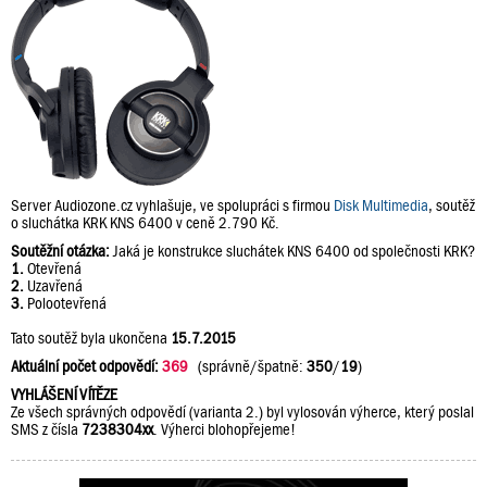
Server Audiozone.cz vyhlašuje, ve spolupráci s firmou
Disk Multimedia
, soutěž
o sluchátka KRK KNS 6400 v ceně 2.790 Kč.
Soutěžní otázka:
Jaká je konstrukce sluchátek KNS 6400 od společnosti KRK?
1.
Otevřená
2.
Uzavřená
3.
Polootevřená
Tato soutěž byla ukončena
15.7.2015
Aktuální počet odpovědí:
369
(správně/špatně:
350
/
19
)
VYHLÁŠENÍ VÍTĚZE
Ze všech správných odpovědí (varianta 2.) byl vylosován výherce, který poslal
SMS z čísla
7238304xx
. Výherci blohopřejeme!