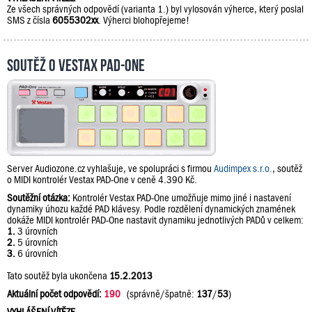
Ze všech správných odpovědí (varianta 1.) byl vylosován výherce, který poslal
SMS z čísla
6055302xx
. Výherci blohopřejeme!
Soutěž o Vestax PAD-One
Server Audiozone.cz vyhlašuje, ve spolupráci s firmou
Audimpex s.r.o.
, soutěž
o MIDI kontrolér Vestax PAD-One v ceně 4.390 Kč.
Soutěžní otázka:
Kontrolér Vestax PAD-One umožňuje mimo jiné i nastavení
dynamiky úhozu každé PAD klávesy. Podle rozdělení dynamických znamének
dokáže MIDI kontrolér PAD-One nastavit dynamiku jednotlivých PADů v celkem:
1.
3 úrovních
2.
5 úrovních
3.
6 úrovních
Tato soutěž byla ukončena
15.2.2013
Aktuální počet odpovědí:
190
(správně/špatně:
137
/
53
)
VYHLÁŠENÍ VÍTĚZE