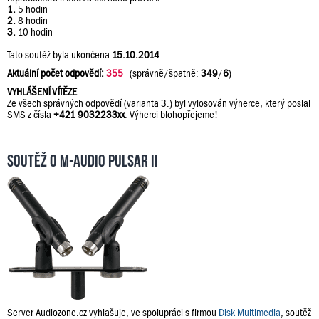
1.
5 hodin
2.
8 hodin
3.
10 hodin
Tato soutěž byla ukončena
15.10.2014
Aktuální počet odpovědí:
355
(správně/špatně:
349
/
6
)
VYHLÁŠENÍ VÍTĚZE
Ze všech správných odpovědí (varianta 3.) byl vylosován výherce, který poslal
SMS z čísla
+421 9032233xx
. Výherci blohopřejeme!
Soutěž o M-Audio PULSAR II
Server Audiozone.cz vyhlašuje, ve spolupráci s firmou
Disk Multimedia
, soutěž