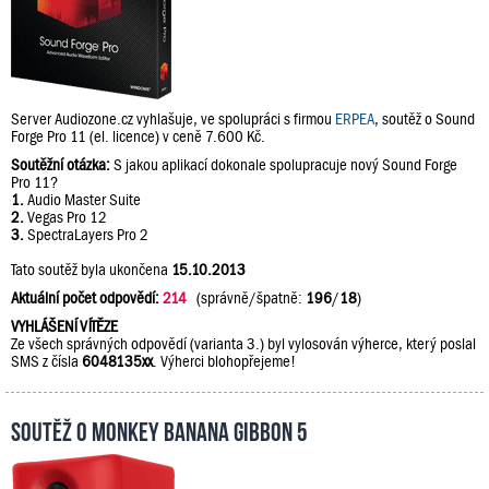
Server Audiozone.cz vyhlašuje, ve spolupráci s firmou
ERPEA
, soutěž o Sound
Forge Pro 11 (el. licence) v ceně 7.600 Kč.
Soutěžní otázka:
S jakou aplikací dokonale spolupracuje nový Sound Forge
Pro 11?
1.
Audio Master Suite
2.
Vegas Pro 12
3.
SpectraLayers Pro 2
Tato soutěž byla ukončena
15.10.2013
Aktuální počet odpovědí:
214
(správně/špatně:
196
/
18
)
VYHLÁŠENÍ VÍTĚZE
Ze všech správných odpovědí (varianta 3.) byl vylosován výherce, který poslal
SMS z čísla
6048135xx
. Výherci blohopřejeme!
Soutěž o Monkey Banana Gibbon 5