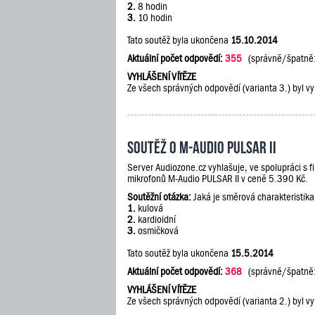
2.
8 hodin
3.
10 hodin
Tato soutěž byla ukončena
15.10.2014
Aktuální počet odpovědí:
355
(správně/špatně
VYHLÁŠENÍ VÍTĚZE
Ze všech správných odpovědí (varianta 3.) byl vy
Soutěž o M-Audio PULSAR II
Server Audiozone.cz vyhlašuje, ve spolupráci s 
mikrofonů M-Audio PULSAR II v ceně 5.390 Kč.
Soutěžní otázka:
Jaká je směrová charakteristik
1.
kulová
2.
kardioidní
3.
osmičková
Tato soutěž byla ukončena
15.5.2014
Aktuální počet odpovědí:
368
(správně/špatně
VYHLÁŠENÍ VÍTĚZE
Ze všech správných odpovědí (varianta 2.) byl vy