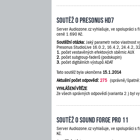
Soutěž o PreSonus HD7
Server Audiozone.cz vyhlašuje, ve spolupráci s 
ceně 1.690 Kč.
Soutěžní otázka:
Jaký parametr nebo vlastnost vy
Presonus StudioLive 16.0.2, 16.4.2, 24.4.2, 3
1.
počet vestavěných efektových sběrnic AUX
2.
počet subgroup-faderů (podskupin)
3.
počet digitálních výstupů ADAT
Tato soutěž byla ukončena
15.1.2014
Aktuální počet odpovědí:
275
(správně/špatně
VYHLÁŠENÍ VÍTĚZE
Ze všech správných odpovědí (varianta 2.) byl vy
Soutěž o Sound Forge Pro 11
Server Audiozone.cz vyhlašuje, ve spolupráci s 
Kč.