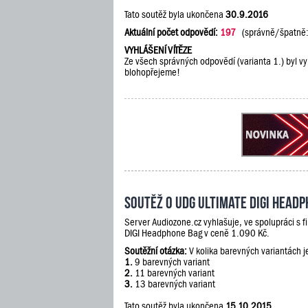
Tato soutěž byla ukončena
30.9.2016
Aktuální počet odpovědí:
197
(správně/špatně
VYHLÁŠENÍ VÍTĚZE
Ze všech správných odpovědí (varianta 1.) byl vy
blohopřejeme!
Soutěž o UDG Ultimate DIGI Head
Server Audiozone.cz vyhlašuje, ve spolupráci s 
DIGI Headphone Bag v ceně 1.090 Kč.
Soutěžní otázka:
V kolika barevných variantách 
1.
9 barevných variant
2.
11 barevných variant
3.
13 barevných variant
Tato soutěž byla ukončena
15.10.2015