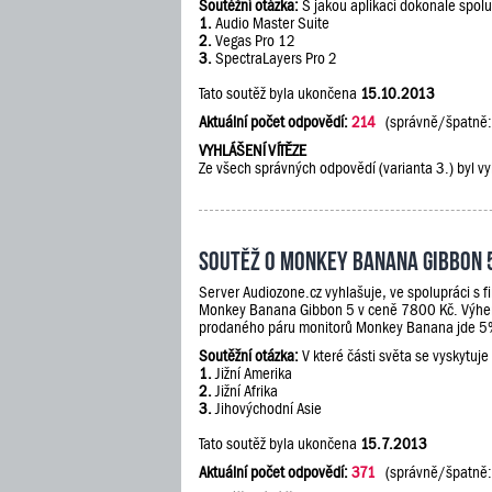
Soutěžní otázka:
S jakou aplikací dokonale spol
1.
Audio Master Suite
2.
Vegas Pro 12
3.
SpectraLayers Pro 2
Tato soutěž byla ukončena
15.10.2013
Aktuální počet odpovědí:
214
(správně/špatně
VYHLÁŠENÍ VÍTĚZE
Ze všech správných odpovědí (varianta 3.) byl vy
Soutěž o Monkey Banana Gibbon 
Server Audiozone.cz vyhlašuje, ve spolupráci s 
Monkey Banana Gibbon 5 v ceně 7800 Kč. Výherc
prodaného páru monitorů Monkey Banana jde 5% 
Soutěžní otázka:
V které části světa se vyskytuje
1.
Jižní Amerika
2.
Jižní Afrika
3.
Jihovýchodní Asie
Tato soutěž byla ukončena
15.7.2013
Aktuální počet odpovědí:
371
(správně/špatně