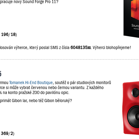
upracuje nový Sound Forge Pro 11?
:
196
/
18
)
losován výherce, který poslal SMS z čísla
6048135xx
. Výherci blohopřejeme!
5
firmou
Tomanek Hi-End Boutique
, soutěž o pár studiových monitorů
e si může vybrat červenou nebo černou variantu. Z každého
na konto pražské ZOO do pavilónu opic.
 primát Gibon lar, nebo též Gibon běloruký?
:
369
/
2
)