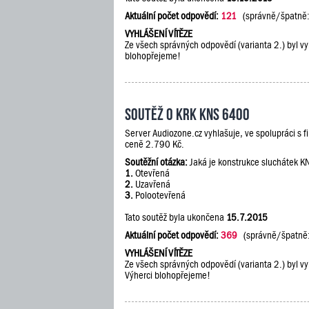
Aktuální počet odpovědí:
121
(správně/špatně
VYHLÁŠENÍ VÍTĚZE
Ze všech správných odpovědí (varianta 2.) byl vy
blohopřejeme!
Soutěž o KRK KNS 6400
Server Audiozone.cz vyhlašuje, ve spolupráci s 
ceně 2.790 Kč.
Soutěžní otázka:
Jaká je konstrukce sluchátek 
1.
Otevřená
2.
Uzavřená
3.
Polootevřená
Tato soutěž byla ukončena
15.7.2015
Aktuální počet odpovědí:
369
(správně/špatně
VYHLÁŠENÍ VÍTĚZE
Ze všech správných odpovědí (varianta 2.) byl vy
Výherci blohopřejeme!