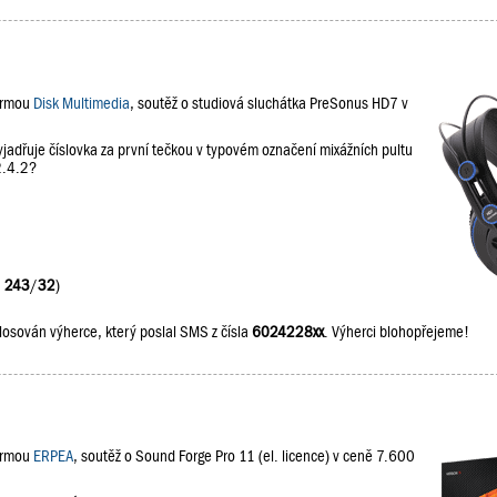
firmou
Disk Multimedia
, soutěž o studiová sluchátka PreSonus HD7 v
jadřuje číslovka za první tečkou v typovém označení mixážních pultu
2.4.2?
:
243
/
32
)
losován výherce, který poslal SMS z čísla
6024228xx
. Výherci blohopřejeme!
firmou
ERPEA
, soutěž o Sound Forge Pro 11 (el. licence) v ceně 7.600