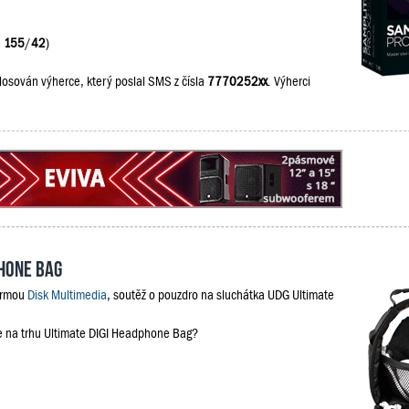
:
155
/
42
)
losován výherce, který poslal SMS z čísla
7770252xx
. Výherci
phone Bag
firmou
Disk Multimedia
, soutěž o pouzdro na sluchátka UDG Ultimate
je na trhu Ultimate DIGI Headphone Bag?