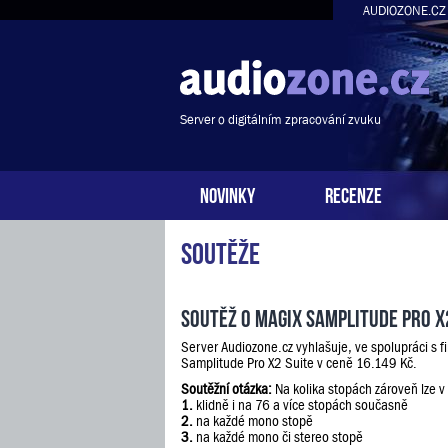
AUDIOZONE.CZ
Server o digitálním zpracování zvuku
NOVINKY
RECENZE
Soutěže
Soutěž o Magix Samplitude Pro X
Server Audiozone.cz vyhlašuje, ve spolupráci s 
Samplitude Pro X2 Suite v ceně 16.149 Kč.
Soutěžní otázka:
Na kolika stopách zároveň lze v
1.
klidně i na 76 a více stopách současně
2.
na každé mono stopě
3.
na každé mono či stereo stopě