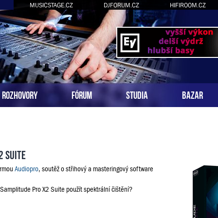
MUSICSTAGE.CZ
DJFORUM.CZ
HIFIROOM.CZ
ROZHOVORY
FÓRUM
STUDIA
BAZAR
2 Suite
firmou
Audiopro
, soutěž o střihový a masteringový software
 Samplitude Pro X2 Suite použít spektrální čištění?