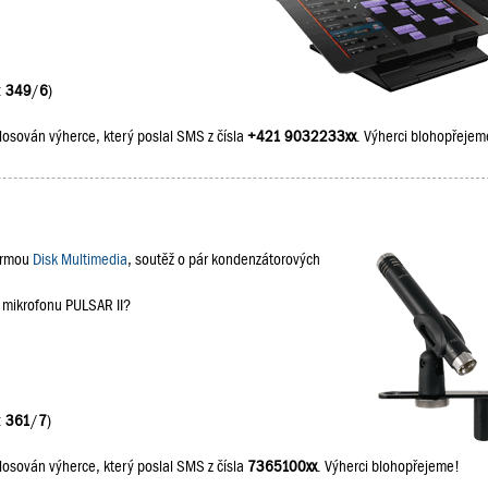
:
349
/
6
)
losován výherce, který poslal SMS z čísla
+421 9032233xx
. Výherci blohopřejem
firmou
Disk Multimedia
, soutěž o pár kondenzátorových
a mikrofonu PULSAR II?
:
361
/
7
)
losován výherce, který poslal SMS z čísla
7365100xx
. Výherci blohopřejeme!