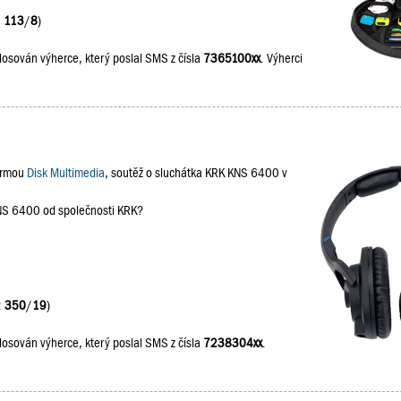
:
113
/
8
)
losován výherce, který poslal SMS z čísla
7365100xx
. Výherci
firmou
Disk Multimedia
, soutěž o sluchátka KRK KNS 6400 v
KNS 6400 od společnosti KRK?
:
350
/
19
)
losován výherce, který poslal SMS z čísla
7238304xx
.