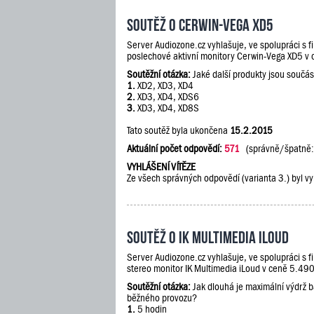
Soutěž o Cerwin-Vega XD5
Server Audiozone.cz vyhlašuje, ve spolupráci s 
poslechové aktivní monitory Cerwin-Vega XD5 v
Soutěžní otázka:
Jaké další produkty jsou součás
1.
XD2, XD3, XD4
2.
XD3, XD4, XDS6
3.
XD3, XD4, XD8S
Tato soutěž byla ukončena
15.2.2015
Aktuální počet odpovědí:
571
(správně/špatně
VYHLÁŠENÍ VÍTĚZE
Ze všech správných odpovědí (varianta 3.) byl vy
Soutěž o IK Multimedia iLoud
Server Audiozone.cz vyhlašuje, ve spolupráci s 
stereo monitor IK Multimedia iLoud v ceně 5.490
Soutěžní otázka:
Jak dlouhá je maximální výdrž 
běžného provozu?
1.
5 hodin