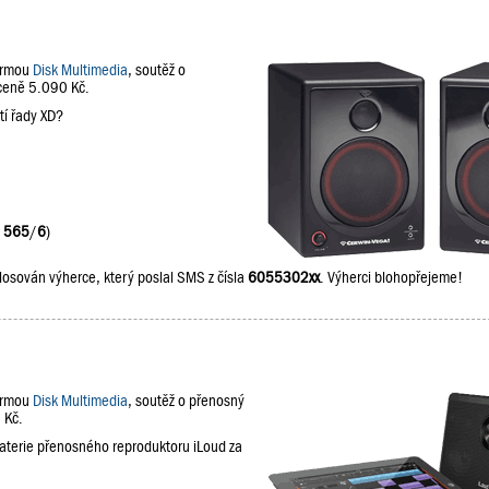
firmou
Disk Multimedia
, soutěž o
 ceně 5.090 Kč.
tí řady XD?
:
565
/
6
)
losován výherce, který poslal SMS z čísla
6055302xx
. Výherci blohopřejeme!
firmou
Disk Multimedia
, soutěž o přenosný
 Kč.
baterie přenosného reproduktoru iLoud za