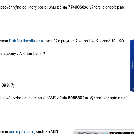
losován výherce, který poslal SMS z čísla
7749068xx
. Výherci blohopřejeme!
firmou
Disk Multimedia s.r.o.
, soutěž o program Ableton Live 9 v ceně 10.190
 obsažený v Ableton Live 9?
:
398
/
7
)
losován výherce, který poslal SMS z čísla
6055302xx
. Výherci blohopřejeme!
firmou
Audimpex s.r.o.
, soutěž o MIDI