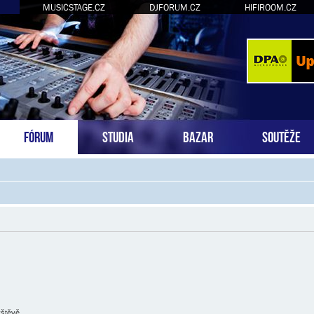
MUSICSTAGE.CZ
DJFORUM.CZ
HIFIROOM.CZ
FÓRUM
STUDIA
BAZAR
SOUTĚŽE
vštěvě