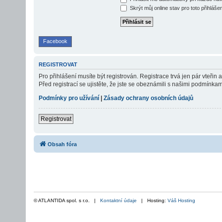
Skrýt můj online stav pro toto přihláše
Facebook
REGISTROVAT
Pro přihlášení musíte být registrován. Registrace trvá jen pár vteř
Před registrací se ujistěte, že jste se obeznámili s našimi podmínkami 
Podmínky pro užívání
|
Zásady ochrany osobních údajů
Registrovat
Obsah fóra
© ATLANTIDA spol. s r.o. |
Kontaktní údaje
| Hosting:
Váš Hosting