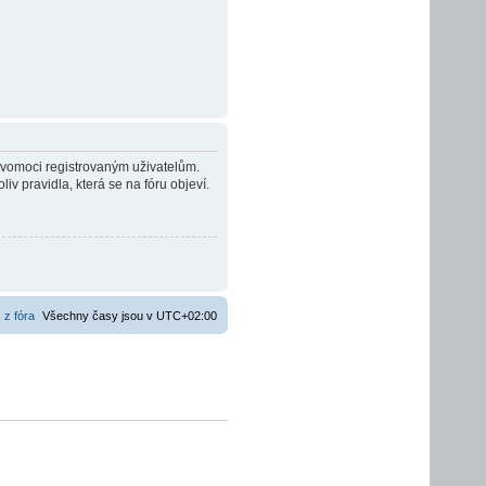
ravomoci registrovaným uživatelům.
liv pravidla, která se na fóru objeví.
 z fóra
Všechny časy jsou v
UTC+02:00