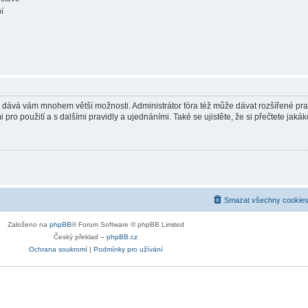
ní
in a dává vám mnohem větší možnosti. Administrátor fóra též může dávat rozšířené p
pro použití a s dalšími pravidly a ujednáními. Také se ujistěte, že si přečtete jakáko
Smazat všechny cookies
Založeno na
phpBB
® Forum Software © phpBB Limited
Český překlad –
phpBB.cz
Ochrana soukromí
|
Podmínky pro užívání