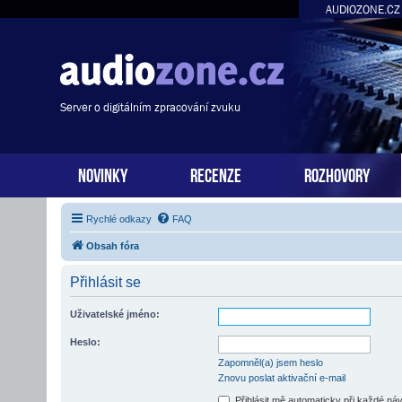
AUDIOZONE.CZ
Server o digitálním zpracování zvuku
NOVINKY
RECENZE
ROZHOVORY
Rychlé odkazy
FAQ
Obsah fóra
Přihlásit se
Uživatelské jméno:
Heslo:
Zapomněl(a) jsem heslo
Znovu poslat aktivační e-mail
Přihlásit mě automaticky při každé ná