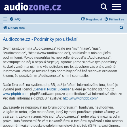
Server o digitálním zpracování zvuku
FAQ
Registrovat
Přihlásit se
H
Obsah fóra
l
Audiozone.cz - Podmínky pro užívání
e
d
Svým přístupem na „Audiozone.cz“ (dále jen “my”, “naše”, “nás”,
“Audiozone.cz”, “https://www.audiozone.cz”), souhlasíte s následujícími
a
podmínkami. Pokud nesouhlasíte, neprodleně opusťte „Audiozone.cz“,
t
nevstupujte na něj a nepoužívejte jej. Vyhrazujeme si právo tyto podmínky
kdykoliv změnit a učiníme vše potřebné pro to, abychom vás o této změně
informovali. Přesto je rozumné tyto podmínky průběžně sledovat vzhledem
k tomu, že používáním „Audiozone.cz“ s nimi souhlasíte.
Naše fóra beží na systému phpBB, což je řešení internetového fóra, které je
vydané pod licencí „
General Public License
“ a které je možno stáhnout z
www.phpbb.com
. phpBB software pouze zprostředkovává internetové diskuze.
Pro další informace o phpBB navštivte:
http://www.phpbb.com/
.
Zavazujete se nepřispívat na fórum pohoršujícím, hanlivým, nevhodným,
vulgárním nebo jiným materiálem, který by mohl porušovat platné zákony ve
vaší zemi, zákony v zemi, kde sídlí „Audiozone.cz“, nebo platné mezinárodní
právo. Tato činnost může vést k okamžitému a trvalému vykázání z fóra a/nebo
upozornění vašeho poskytovatele internetových služeb (ISP) na vaši činnost,