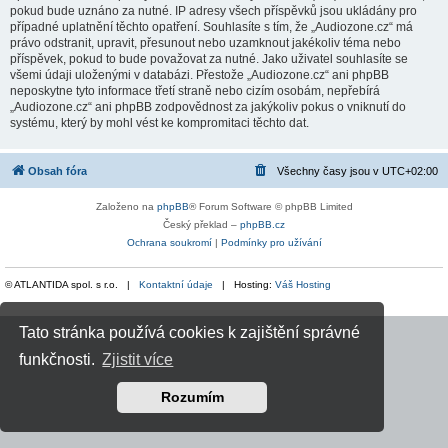
pokud bude uznáno za nutné. IP adresy všech příspěvků jsou ukládány pro
případné uplatnění těchto opatření. Souhlasíte s tím, že „Audiozone.cz“ má
právo odstranit, upravit, přesunout nebo uzamknout jakékoliv téma nebo
příspěvek, pokud to bude považovat za nutné. Jako uživatel souhlasíte se
všemi údaji uloženými v databázi. Přestože „Audiozone.cz“ ani phpBB
neposkytne tyto informace třetí straně nebo cizím osobám, nepřebírá
„Audiozone.cz“ ani phpBB zodpovědnost za jakýkoliv pokus o vniknutí do
systému, který by mohl vést ke kompromitaci těchto dat.
Obsah fóra
Všechny časy jsou v
UTC+02:00
Založeno na
phpBB
® Forum Software © phpBB Limited
Český překlad –
phpBB.cz
Ochrana soukromí
|
Podmínky pro užívání
© ATLANTIDA spol. s r.o. |
Kontaktní údaje
| Hosting:
Váš Hosting
Tato stránka používá cookies k zajištění správné
funkčnosti.
Zjistit více
Rozumím