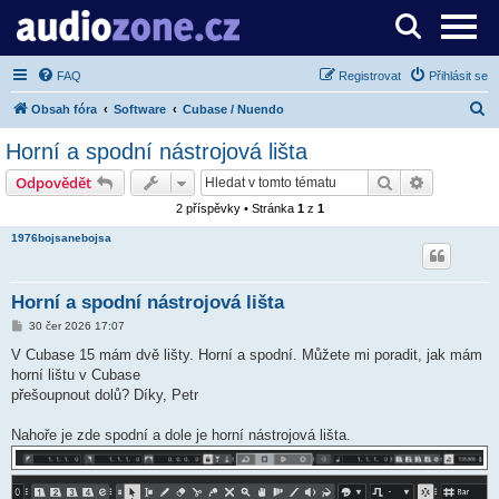
Server o digitálním zpracování zvuku
FAQ
Registrovat
Přihlásit se
H
Obsah fóra
Software
Cubase / Nuendo
l
Horní a spodní nástrojová lišta
e
Hledat
Pokročilé 
Odpovědět
d
2 příspěvky • Stránka
1
z
1
a
1976bojsanebojsa
t
Horní a spodní nástrojová lišta
P
30 čer 2026 17:07
ř
í
V Cubase 15 mám dvě lišty. Horní a spodní. Můžete mi poradit, jak mám
s
horní lištu v Cubase
p
ě
přešoupnout dolů? Díky, Petr
v
e
k
Nahoře je zde spodní a dole je horní nástrojová lišta.