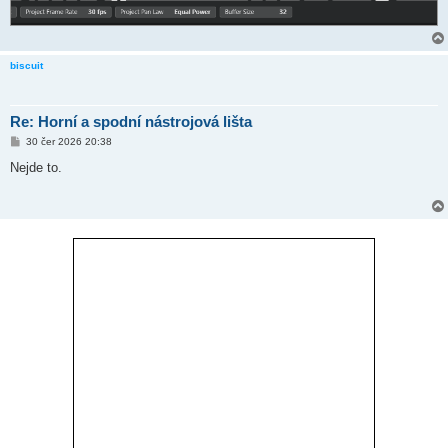
biscuit
Re: Horní a spodní nástrojová lišta
P
30 čer 2026 20:38
ř
í
Nejde to.
s
p
ě
v
e
k