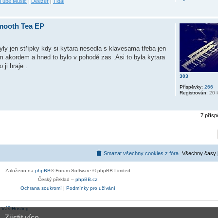
Tube Music
|
Deezer
|
Tidal
Smooth Tea EP
ly jen střípky kdy si kytara nesedla s klavesama třeba jen
m akordem a hned to bylo v pohodě zas .Asi to byla kytara
 ji hraje .
303
Příspěvky:
266
Registrován:
20 l
7 přís
Smazat všechny cookies z fóra
Všechny časy 
Založeno na
phpBB
® Forum Software © phpBB Limited
Český překlad –
phpBB.cz
Ochrana soukromí
|
Podmínky pro užívání
:
Váš Hosting
.
Zjistit více