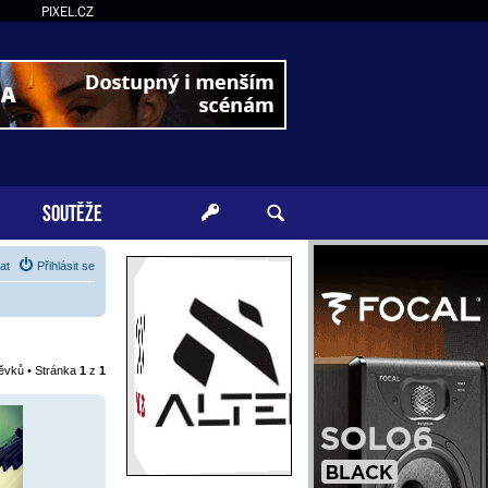
PIXEL.CZ
SOUTĚŽE
at
Přihlásit se
pěvků • Stránka
1
z
1