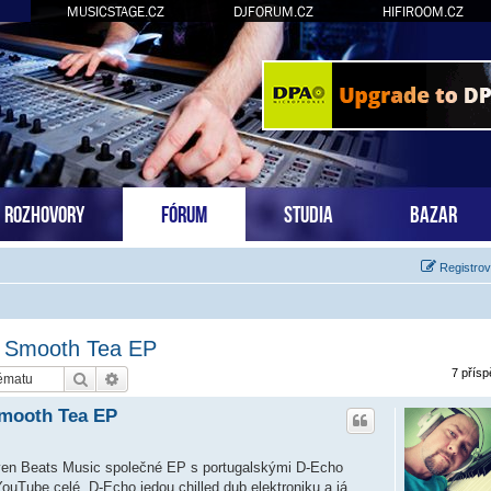
MUSICSTAGE.CZ
DJFORUM.CZ
HIFIROOM.CZ
ROZHOVORY
FÓRUM
STUDIA
BAZAR
Registrov
- Smooth Tea EP
7 přís
Hledat
Pokročilé hledání
Smooth Tea EP
Seven Beats Music společné EP s portugalskými D-Echo
ouTube celé. D-Echo jedou chilled dub elektroniku a já