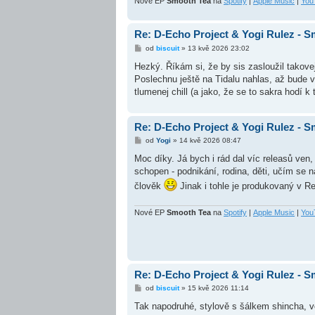
Nové EP
Smooth Tea
na
Spotify
|
Apple Music
|
You
Re: D-Echo Project & Yogi Rulez - 
P
od
biscuit
»
13 kvě 2026 23:02
ř
í
Hezký. Říkám si, že by sis zasloužil takove
s
Poslechnu ještě na Tidalu nahlas, až bude v
p
ě
tlumenej chill (a jako, že se to sakra hodí k
v
e
k
Re: D-Echo Project & Yogi Rulez - 
P
od
Yogi
»
14 kvě 2026 08:47
ř
í
Moc díky. Já bych i rád dal víc releasů ve
s
schopen - podnikání, rodina, děti, učím se n
p
ě
člověk
Jinak i tohle je produkovaný v R
v
e
k
Nové EP
Smooth Tea
na
Spotify
|
Apple Music
|
You
Re: D-Echo Project & Yogi Rulez - 
P
od
biscuit
»
15 kvě 2026 11:14
ř
í
Tak napodruhé, stylově s šálkem shincha, ve
s