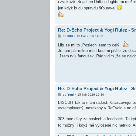
i zvukově. Snad jen Drifting Lights mi možn
p
ě
jen když budu opravdu šťouravej
v
e
k
Re: D-Echo Project & Yogi Rulez - 
P
od
303
»
15 kvě 2026 14:36
ř
í
Libí se mi to .Poslech jsem to celý .
s
Je tam pár mikro míst kde mi přišlo ,že dece
p
ě
.Jsem tvůj fanoušek .Rád vidim ,že se najdou 
v
e
k
Re: D-Echo Project & Yogi Rulez - 
P
od
Yogi
»
15 kvě 2026 15:39
ř
í
BISCUIT tak to mám radost. Krabicovější beat
s
vysamplovaný, nasekaný v ReCycle a ne až t
p
ě
v
303 moc díky za poslech a feedback. Ta kyt
e
k
to možný, i když mě vyloženě nic netrklo. Al