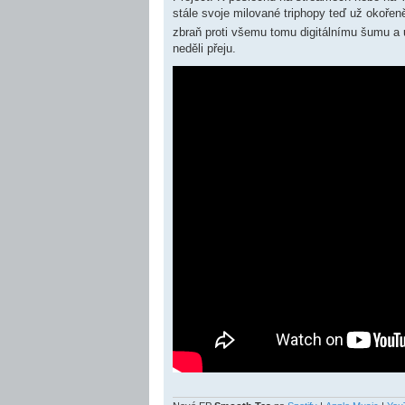
ě
stále svoje milované triphopy teď už okořeně
v
zbraň proti všemu tomu digitálnímu šumu a 
e
k
neděli přeju.