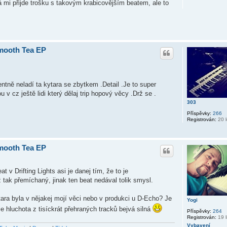
á mi přijde trošku s takovým krabicovějším beatem, ale to
Smooth Tea EP
ntně neladí ta kytara se zbytkem .Detail .Je to super
v cz ještě lidi který dělaj trip hopový věcy .Drž se .
303
Příspěvky:
266
Registrován:
20 l
Smooth Tea EP
 v Drifting Lights asi je danej tím, že to je
ak přemíchaný, jinak ten beat nedával tolik smysl.
ara byla v nějakej mojí věci nebo v produkci u D-Echo? Je
Yogi
e hluchota z tisíckrát přehraných tracků bejvá silná
Příspěvky:
264
Registrován:
19 l
Vybavení