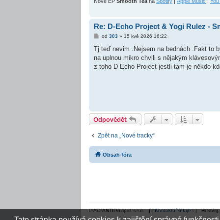
Nové EP
Smooth Tea
na
Spotify
|
Apple Music
|
You
Re: D-Echo Project & Yogi Rulez - 
P
od
303
»
15 kvě 2026 16:22
ř
í
Tj teď nevim .Nejsem na bednách .Fakt to by
s
na uplnou mikro chvili s nějakým klávesový
p
ě
z toho D Echo Project jestli tam je někdo kdo
v
e
k
Odpovědět
Zpět na „Nové tracky“
Obsah fóra
© ATLANTIDA spol. s r.o. |
Kontaktní údaje
| Hosting
Tato stránka používá cookies k zajištění správné funkčnosti