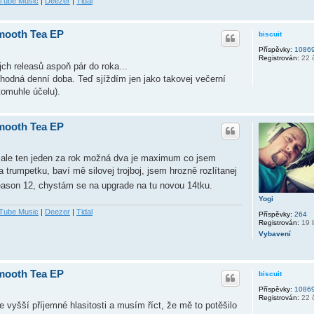
Tube Music
|
Deezer
|
Tidal
Smooth Tea EP
biscuit
Příspěvky:
1086
Registrován:
22 č
jch releasů aspoň pár do roka...
hodná denní doba. Teď sjíždím jen jako takovej večerní
 tomuhle účelu).
Smooth Tea EP
n, ale ten jeden za rok možná dva je maximum co jsem
a trumpetku, baví mě silovej trojboj, jsem hrozně rozlítanej
eason 12, chystám se na upgrade na tu novou 14tku.
Yogi
Tube Music
|
Deezer
|
Tidal
Příspěvky:
264
Registrován:
19 l
Vybavení
Smooth Tea EP
biscuit
Příspěvky:
1086
Registrován:
22 č
 vyšší příjemné hlasitosti a musím říct, že mě to potěšilo