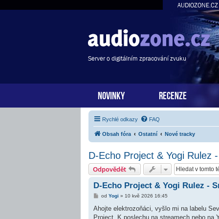
AUDIOZONE.CZ
Server o digitálním zpracování zvuku
NOVINKY
RECENZE
Rychlé odkazy
FAQ
Obsah fóra
Ostatní
Nové tracky
D-Echo Project & Yogi Rulez 
Odpovědět
D-Echo Project & Yogi Rulez - 
P
od
Yogi
»
10 kvě 2026 16:45
ř
í
Ahojte elektrozoňáci, vyšlo mi na labelu 
s
Project. K poslechu na streamech nebo na Y
p