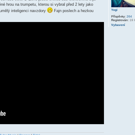
né hrou na trumpetu, kterou si vybral před 2 lety jako
Yogi
umělý inteligenci navzdory
Fajn poslech a hezkou
Příspěvky:
264
Registrován:
19 l
Vybavení