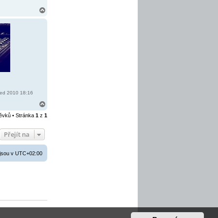
N
a
h
o
r
u
ed 2010 18:16
N
a
pěvků • Stránka
1
z
1
h
o
r
Přejít na
u
jsou v
UTC+02:00